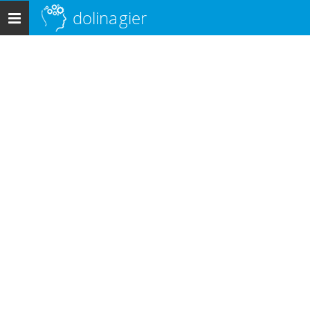
dolina
gier
Menu
główne