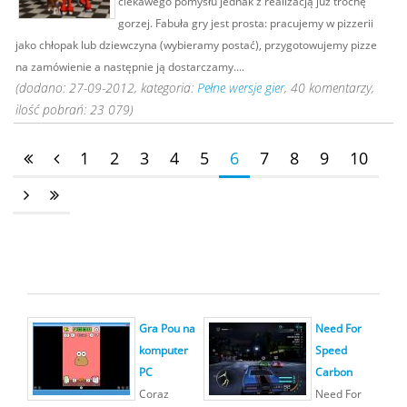
ciekawego pomysłu jednak z realizacją już trochę
gorzej. Fabuła gry jest prosta: pracujemy w pizzerii
jako chłopak lub dziewczyna (wybieramy postać), przygotowujemy pizze
na zamówienie a następnie ją dostarczamy....
(dodano: 27-09-2012, kategoria:
Pełne wersje gier
, 40 komentarzy,
ilość pobrań: 23 079)
1
2
3
4
5
6
7
8
9
10
Gra Pou na
Need For
komputer
Speed
PC
Carbon
Coraz
Need For