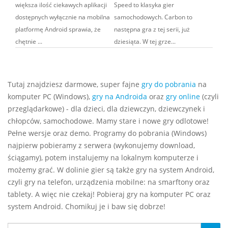
większa ilość ciekawych aplikacji
Speed to klasyka gier
dostępnych wyłącznie na mobilna
samochodowych. Carbon to
platformę Android sprawia, że
następna gra z tej serii, już
chętnie ...
dziesiąta. W tej grze...
Tutaj znajdziesz darmowe, super fajne
gry do pobrania
na
komputer PC (Windows),
gry na Androida
oraz
gry online
(czyli
przeglądarkowe) - dla dzieci, dla dziewczyn, dziewczynek i
chłopców, samochodowe. Mamy stare i nowe gry odlotowe!
Pełne wersje oraz demo. Programy do pobrania (Windows)
najpierw pobieramy z serwera (wykonujemy download,
ściągamy), potem instalujemy na lokalnym komputerze i
możemy grać. W dolinie gier są także gry na system Android,
czyli gry na telefon, urządzenia mobilne: na smarftony oraz
tablety. A więc nie czekaj! Pobieraj gry na komputer PC oraz
system Android. Chomikuj je i baw się dobrze!