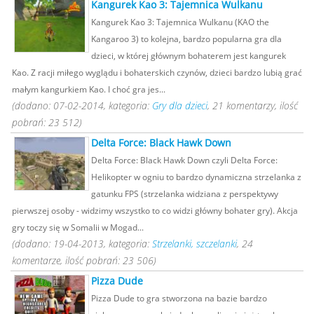
Kangurek Kao 3: Tajemnica Wulkanu
Kangurek Kao 3: Tajemnica Wulkanu (KAO the
Kangaroo 3) to kolejna, bardzo popularna gra dla
dzieci, w której głównym bohaterem jest kangurek
Kao. Z racji miłego wyglądu i bohaterskich czynów, dzieci bardzo lubią grać
małym kangurkiem Kao. I choć gra jes...
(dodano: 07-02-2014, kategoria:
Gry dla dzieci
, 21 komentarzy, ilość
pobrań: 23 512)
Delta Force: Black Hawk Down
Delta Force: Black Hawk Down czyli Delta Force:
Helikopter w ogniu to bardzo dynamiczna strzelanka z
gatunku FPS (strzelanka widziana z perspektywy
pierwszej osoby - widzimy wszystko to co widzi główny bohater gry). Akcja
gry toczy się w Somalii w Mogad...
(dodano: 19-04-2013, kategoria:
Strzelanki, szczelanki
, 24
komentarze, ilość pobrań: 23 506)
Pizza Dude
Pizza Dude to gra stworzona na bazie bardzo