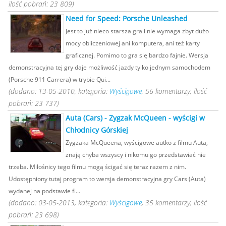
ilość pobrań: 23 809)
Need for Speed: Porsche Unleashed
Jest to już nieco starsza gra i nie wymaga zbyt dużo
mocy obliczeniowej ani komputera, ani też karty
graficznej. Pomimo to gra się bardzo fajnie. Wersja
demonstracyjna tej gry daje możliwość jazdy tylko jednym samochodem
(Porsche 911 Carrera) w trybie Qui...
(dodano: 13-05-2010, kategoria:
Wyścigowe
, 56 komentarzy, ilość
pobrań: 23 737)
Auta (Cars) - Zygzak McQueen - wyścigi w
Chłodnicy Górskiej
Zygzaka McQueena, wyścigowe autko z filmu Auta,
znają chyba wszyscy i nikomu go przedstawiać nie
trzeba. Miłośnicy tego filmu mogą ścigać się teraz razem z nim.
Udostępniony tutaj program to wersja demonstracyjna gry Cars (Auta)
wydanej na podstawie fi...
(dodano: 03-05-2013, kategoria:
Wyścigowe
, 35 komentarzy, ilość
pobrań: 23 698)