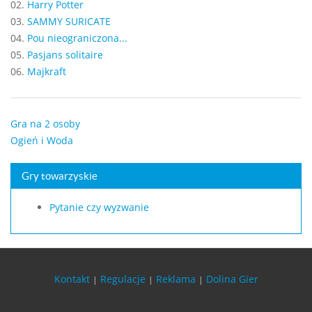
02.
Harry Potter
03.
SAMMY SURICATE
04.
Pou nieograniczona...
05.
Pasjans solitaire
06.
Majkraft
Gra na 2 osoby
Ogień i Woda
Gry towarzyskie
Pytanie czy wyzwanie
Kontakt
Regulacje
Reklama
Dolina Gier
|
|
|