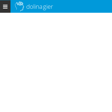
dolina
gier
Menu
główne