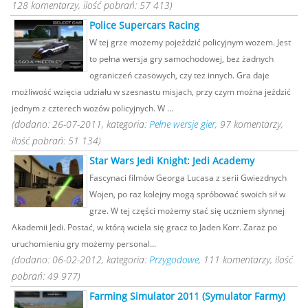
128 komentarzy, ilość pobrań: 57 413)
Police Supercars Racing
W tej grze możemy pojeździć policyjnym wozem. Jest
to pełna wersja gry samochodowej, bez żadnych
ograniczeń czasowych, czy tez innych. Gra daje
możliwość wzięcia udziału w szesnastu misjach, przy czym można jeździć
jednym z czterech wozów policyjnych. W ...
(dodano: 26-07-2011, kategoria:
Pełne wersje gier
, 97 komentarzy,
ilość pobrań: 51 134)
Star Wars Jedi Knight: Jedi Academy
Fascynaci filmów Georga Lucasa z serii Gwiezdnych
Wojen, po raz kolejny mogą spróbować swoich sił w
grze. W tej części możemy stać się uczniem słynnej
Akademii Jedi. Postać, w którą wciela się gracz to Jaden Korr. Zaraz po
uruchomieniu gry możemy personal...
(dodano: 06-02-2012, kategoria:
Przygodowe
, 111 komentarzy, ilość
pobrań: 49 977)
Farming Simulator 2011 (Symulator Farmy)