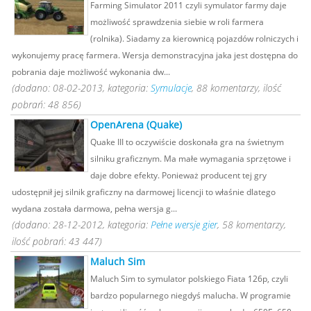
Farming Simulator 2011 czyli symulator farmy daje
możliwość sprawdzenia siebie w roli farmera
(rolnika). Siadamy za kierownicą pojazdów rolniczych i
wykonujemy pracę farmera. Wersja demonstracyjna jaka jest dostępna do
pobrania daje możliwość wykonania dw...
(dodano: 08-02-2013, kategoria:
Symulacje
, 88 komentarzy, ilość
pobrań: 48 856)
OpenArena (Quake)
Quake III to oczywiście doskonała gra na świetnym
silniku graficznym. Ma małe wymagania sprzętowe i
daje dobre efekty. Ponieważ producent tej gry
udostępnił jej silnik graficzny na darmowej licencji to właśnie dlatego
wydana została darmowa, pełna wersja g...
(dodano: 28-12-2012, kategoria:
Pełne wersje gier
, 58 komentarzy,
ilość pobrań: 43 447)
Maluch Sim
Maluch Sim to symulator polskiego Fiata 126p, czyli
bardzo popularnego niegdyś malucha. W programie