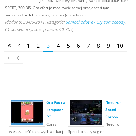
jest możliwość wyboru wersji samochodu: 650E, 650
SPORT, 700 BIS. Gra oferuje możliwość samej przejażdżki tym
samochodem lub też jazdę na czas (opcja Race)....
(dodano: 30-06-2011, kategoria:
Samochodowe - Gry samochody
,
61 komentarzy, ilość pobrań: 40 703)
1
2
3
4
5
6
7
8
9
10
Gra Pou na
Need For
komputer
Speed
PC
Carbon
Coraz
Need For
większa ilość ciekawych aplikacji
Speed to klasyka gier