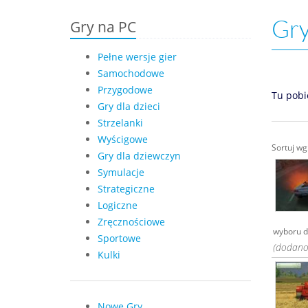
Gry
Gry na PC
Pełne wersje gier
Samochodowe
Przygodowe
Tu pobi
Gry dla dzieci
Strzelanki
Wyścigowe
Sortuj w
Gry dla dziewczyn
Symulacje
Strategiczne
Logiczne
Zręcznościowe
wyboru d
Sportowe
(dodano
Kulki
Nowe Gry