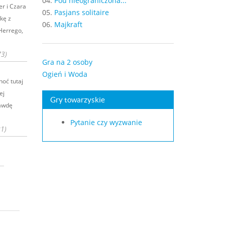
04.
Pou nieograniczona...
er i Czara
05.
Pasjans solitaire
kę z
06.
Majkraft
Herrego,
73)
Gra na 2 osoby
Ogień i Woda
oć tutaj
ej
Gry towarzyskie
rawdę
Pytanie czy wyzwanie
21)