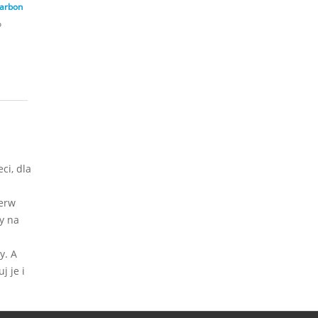
Carbon
o
ci, dla
ierw
y na
y. A
j je i