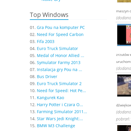
maszyn o
Top Windows
(dodano
01.
Gra Pou na komputer PC
02.
Need For Speed Carbon
03.
Fifa 2003
04.
Euro Truck Simulator
zrzutów 
05.
Medal of Honor Allied ...
uruchomić
06.
Symulator Farmy 2013
(dodano
07.
Instalacja gry Pou na ...
08.
Bus Driver
09.
Euro Truck Simulator 2
10.
Need for Speed: Hot Pe...
11.
Kangurek Kao
12.
Harry Potter i Czara O...
dźwiękowe
13.
Farming Simulator 2011...
(dodano
14.
Star Wars Jedi Knight:...
pobrań:
15.
BMW M3 Challenge