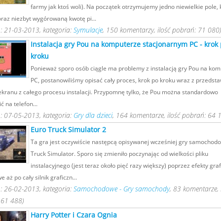
farmy jak ktoś woli). Na początek otrzymujemy jedno niewielkie pole, k
raz niezbyt wygórowaną kwotę pi...
: 21-03-2013, kategoria:
Symulacje
, 150 komentarzy, ilość pobrań: 71 080
Instalacja gry Pou na komputerze stacjonarnym PC - krok
kroku
Ponieważ sporo osób ciągle ma problemy z instalacją gry Pou na ko
PC, postanowiliśmy opisać cały proces, krok po kroku wraz z przedst
ekranu z całego procesu instalacji. Przypomnę tylko, że Pou można standardowo
 na telefon...
: 07-05-2013, kategoria:
Gry dla dzieci
, 164 komentarze, ilość pobrań: 64 
Euro Truck Simulator 2
Ta gra jest oczywiście następcą opisywanej wcześniej gry samochod
Truck Simulator. Sporo się zmieniło poczynając od wielkości pliku
instalacyjnego (jest teraz około pięć razy większy) poprzez efekty graf
 aż po cały silnik graficzn...
: 26-02-2013, kategoria:
Samochodowe - Gry samochody
, 83 komentarze, 
 61 488)
Harry Potter i Czara Ognia