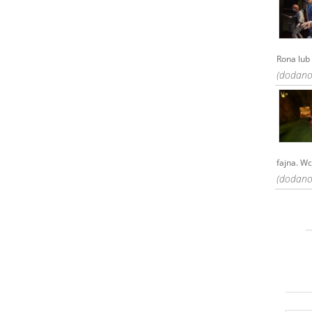
Rona lub
(dodano
fajna. Wc
(dodano