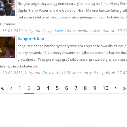
Gra jest angielską wersją demonstracyjną opartą na filmie Harry Pott
Ognia (Harry Potter and the Goblet of Fire). Ma ona bardzo fajną grafi
ciekawymi efektami. Gracz wciela się w jednego z trzech bohaterów: 
 Hermionę.
: 13-05-2010, kategoria:
Przygodowe
, 154 komentarze, ilość pobrań: 60 7
Kangurek Kao
Kangurek Kao to bardzo sympatyczna gra zręcznościowa dla dzieci (ch
należy powiedzieć, że zdecydowanie nie tylko dla dzieci) o bardzo duż
grywalności. W tą grę mogą grać także starsi gracze bo gra jest nap
ielamy się w bohaterski...
: 30-09-2013, kategoria:
Gry dla dzieci
, 56 komentarzy, ilość pobrań: 57 4
1
2
3
4
5
6
7
8
9
10