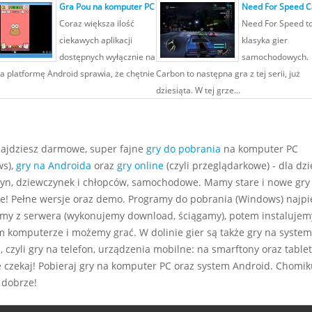
Gra Pou na komputer PC
Need For Speed 
Coraz większa ilość
Need For Speed t
ciekawych aplikacji
klasyka gier
dostępnych wyłącznie na
samochodowych.
a platformę Android sprawia, że chętnie
Carbon to następna gra z tej serii, już
dziesiąta. W tej grze...
najdziesz darmowe, super fajne
gry do pobrania
na komputer PC
s),
gry na Androida
oraz
gry online
(czyli przeglądarkowe) - dla dzie
yn, dziewczynek i chłopców, samochodowe. Mamy stare i nowe gry
e! Pełne wersje oraz demo. Programy do pobrania (Windows) najp
my z serwera (wykonujemy download, ściągamy), potem instalujem
m komputerze i możemy grać. W dolinie gier są także gry na system
 czyli gry na telefon, urządzenia mobilne: na smarftony oraz tablet
e czekaj! Pobieraj gry na komputer PC oraz system Android. Chomiku
 dobrze!