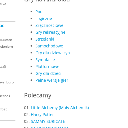
ilka
Pou
)
Logiczne
Zręcznościowe
 po
Gry rekreacyjne
Strzelanki
mputerze
Samochodowe
awieniem
Gry dla dziewczyn
Symulacje
Platformowe
144)
Gry dla dzieci
Pełne wersje gier
owej Euro
Polecamy
iczne i
01.
Little Alchemy (Mały Alchemik)
ilość
02.
Harry Potter
03.
SAMMY SURICATE