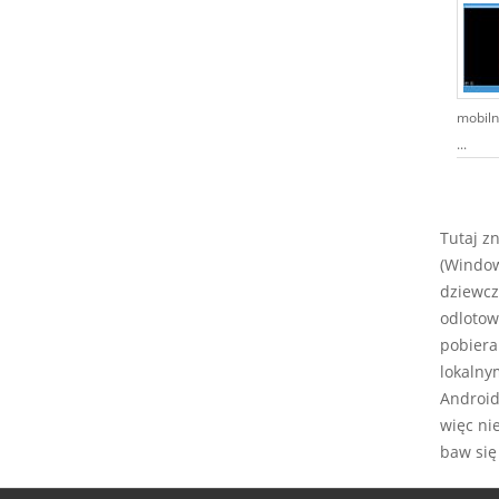
mobiln
...
Tutaj z
(Window
dziewcz
odlotow
pobiera
lokalny
Android,
więc ni
baw się