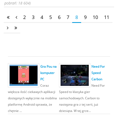
pobrań: 18 604)
2
3
4
5
6
7
8
9
10
11
Gra Pou na
Need For
komputer
Speed
PC
Carbon
Coraz
Need For
większa ilość ciekawych aplikacji
Speed to klasyka gier
dostępnych wyłącznie na mobilna
samochodowych. Carbon to
platformę Android sprawia, że
następna gra z tej serii, już
chętnie ...
dziesiąta. W tej grze...