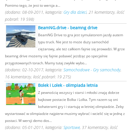
Pomimo tego, że jest to wersja a...
(dodano: 08-09-2011, kategoria:
Gry dla dzieci
, 21 komentarzy, ilość
pobrań: 19 598)
BeamNG.drive - beamng drive
BeamNG Drive to gra jest symulatorem jazdy autem
typu truck. Nie jest to może duży samochód
ciężarowy, ale też całkiem fajnie się prowadzi. W grze
beamng drive możemy się fajnie pobawić jeżdżąc po specjalnie
przygotowanych torach. Mamy tutaj zwykłe wybo...
(dodano: 02-10-2017, kategoria:
Samochodowe - Gry samochody
,
16 komentarzy, ilość pobrań: 19 275)
Bolek i Lolek - olimpiada letnia
Z pewnością wszyscy i starsi i młodsi znają dobrze
bajkowe postacie Bolka i Lolka. Tym razem są oni
bohaterami gry i i startują w letniej olimpiadzie. Żeby
wystartować w olimpiadzie najpierw musimy wybrać i wcielić się w jedną z
postaci. W wersji demo dos...
(dodano: 05-01-2011, kategoria:
Sportowe
, 37 komentarzy, ilość