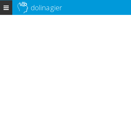
dolina
gier
Menu
główne