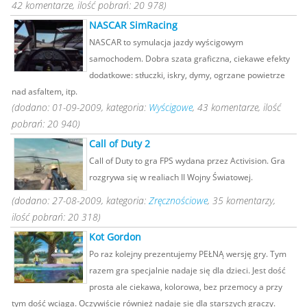
42 komentarze, ilość pobrań: 20 978)
NASCAR SimRacing
NASCAR to symulacja jazdy wyścigowym
samochodem. Dobra szata graficzna, ciekawe efekty
dodatkowe: stłuczki, iskry, dymy, ogrzane powietrze
nad asfaltem, itp.
(dodano: 01-09-2009, kategoria:
Wyścigowe
, 43 komentarze, ilość
pobrań: 20 940)
Call of Duty 2
Call of Duty to gra FPS wydana przez Activision. Gra
rozgrywa się w realiach II Wojny Światowej.
(dodano: 27-08-2009, kategoria:
Zręcznościowe
, 35 komentarzy,
ilość pobrań: 20 318)
Kot Gordon
Po raz kolejny prezentujemy PEŁNĄ wersję gry. Tym
razem gra specjalnie nadaje się dla dzieci. Jest dość
prosta ale ciekawa, kolorowa, bez przemocy a przy
tym dość wciąga. Oczywiście również nadaje się dla starszych graczy.