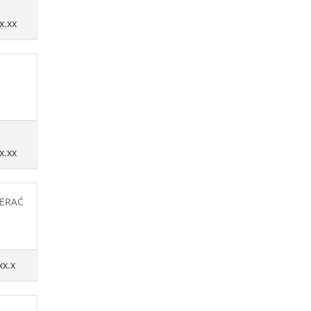
x.xx
x.xx
IERAĆ
xx.x