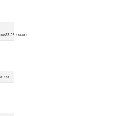
xxx/83.26.xxx.xxx
xx.xxx