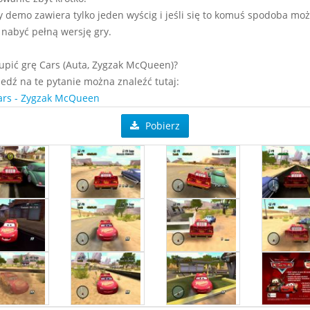
y demo zawiera tylko jeden wyścig i jeśli się to komuś spodoba mo
 nabyć pełną wersję gry.
upić grę Cars (Auta, Zygzak McQueen)?
dź na te pytanie można znaleźć tutaj:
ars - Zygzak McQueen
Pobierz