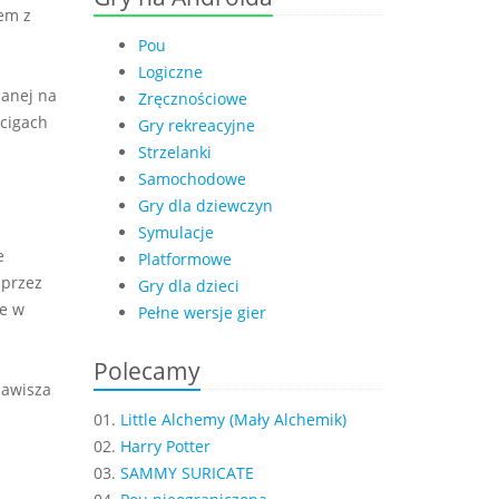
zem z
Pou
Logiczne
danej na
Zręcznościowe
cigach
Gry rekreacyjne
Strzelanki
Samochodowe
Gry dla dziewczyn
Symulacje
e
Platformowe
 przez
Gry dla dzieci
ie w
Pełne wersje gier
Polecamy
lawisza
01.
Little Alchemy (Mały Alchemik)
02.
Harry Potter
03.
SAMMY SURICATE