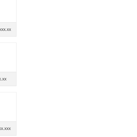
xxx.xx
x.xx
xx.xxx