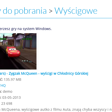
 do pobrania
Wyścigowe
>
erzesz gry na system Windows.
ars) - Zygzak McQueen - wyścigi w Chłodnicy Górskiej
ć:
135.97 MB
THQ
a:
demo
:
03-05-2013
:
23 698
 McQueena, wyścigowe autko z filmu Auta, znają chyba wszyscy i 