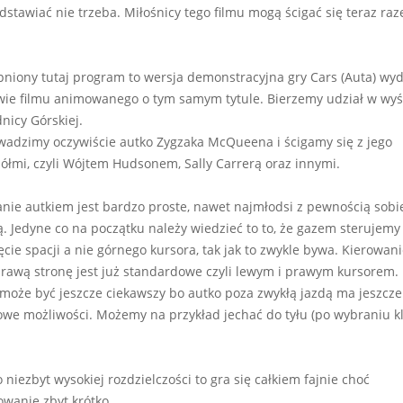
dstawiać nie trzeba. Miłośnicy tego filmu mogą ścigać się teraz ra
niony tutaj program to wersja demonstracyjna gry Cars (Auta) wy
ie filmu animowanego o tym samym tytule. Bierzemy udział w wyś
nicy Górskiej.
adzimy oczywiście autko Zygzaka McQueena i ścigamy się z jego
iółmi, czyli Wójtem Hudsonem, Sally Carrerą oraz innymi.
nie autkiem jest bardzo proste, nawet najmłodsi z pewnością sobi
. Jedyne co na początku należy wiedzieć to to, że gazem sterujemy
ęcie spacji a nie górnego kursora, tak jak to zwykle bywa. Kierowan
prawą stronę jest już standardowe czyli lewym i prawym kursorem.
może być jeszcze ciekawszy bo autko poza zwykłą jazdą ma jeszcze
we możliwości. Możemy na przykład jechać do tyłu (po wybraniu k
niezbyt wysokiej rozdzielczości to gra się całkiem fajnie choć
wanie zbyt krótko.