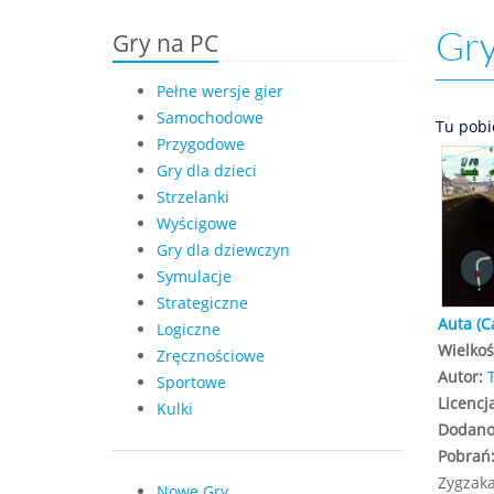
Gry
Gry na PC
Pełne wersje gier
Samochodowe
Tu pobi
Przygodowe
Gry dla dzieci
Strzelanki
Wyścigowe
Gry dla dziewczyn
Symulacje
Strategiczne
Auta (C
Logiczne
Wielkoś
Zręcznościowe
Autor:
Sportowe
Licencj
Kulki
Dodano
Pobrań
Zygzaka
Nowe Gry