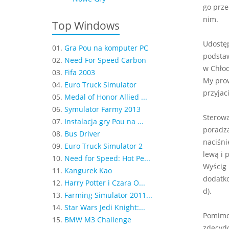
go prze
nim.
Top Windows
Udostęp
01.
Gra Pou na komputer PC
podstaw
02.
Need For Speed Carbon
w Chłod
03.
Fifa 2003
My prow
04.
Euro Truck Simulator
przyjac
05.
Medal of Honor Allied ...
06.
Symulator Farmy 2013
Sterowa
07.
Instalacja gry Pou na ...
poradzą
08.
Bus Driver
naciśni
09.
Euro Truck Simulator 2
lewą i 
10.
Need for Speed: Hot Pe...
Wyścig 
11.
Kangurek Kao
dodatko
12.
Harry Potter i Czara O...
d).
13.
Farming Simulator 2011...
14.
Star Wars Jedi Knight:...
Pomimo 
15.
BMW M3 Challenge
zdecydo