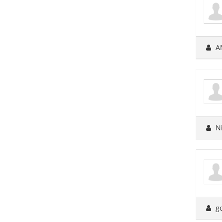
A
N
g