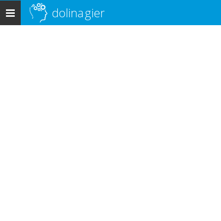
dolina
gier
Menu
główne