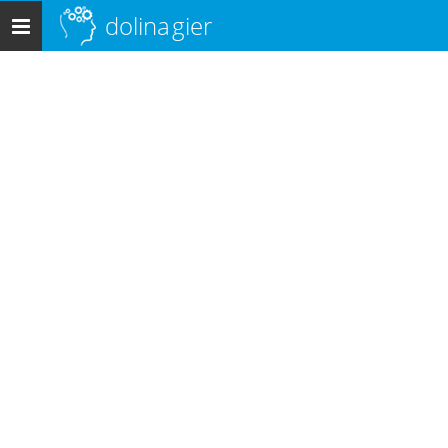
dolina
gier
Menu
główne