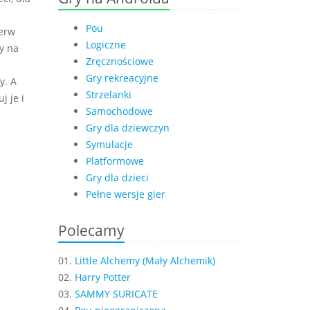
Pou
ierw
Logiczne
y na
Zręcznościowe
Gry rekreacyjne
y. A
Strzelanki
j je i
Samochodowe
Gry dla dziewczyn
Symulacje
Platformowe
Gry dla dzieci
Pełne wersje gier
Polecamy
01.
Little Alchemy (Mały Alchemik)
02.
Harry Potter
03.
SAMMY SURICATE