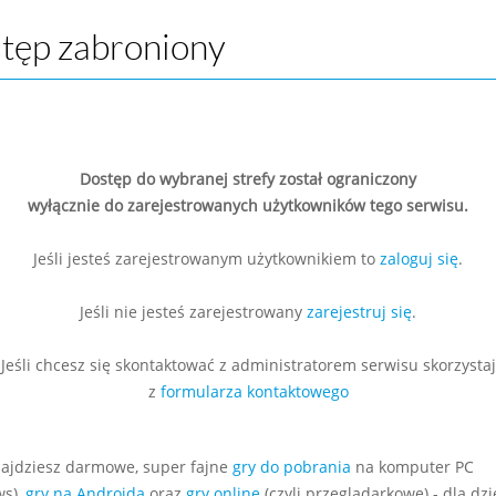
tęp zabroniony
Dostęp do wybranej strefy został ograniczony
wyłącznie do zarejestrowanych użytkowników tego serwisu.
Jeśli jesteś zarejestrowanym użytkownikiem to
zaloguj się
.
Jeśli nie jesteś zarejestrowany
zarejestruj się
.
Jeśli chcesz się skontaktować z administratorem serwisu skorzystaj
z
formularza kontaktowego
najdziesz darmowe, super fajne
gry do pobrania
na komputer PC
s),
gry na Androida
oraz
gry online
(czyli przeglądarkowe) - dla dzie