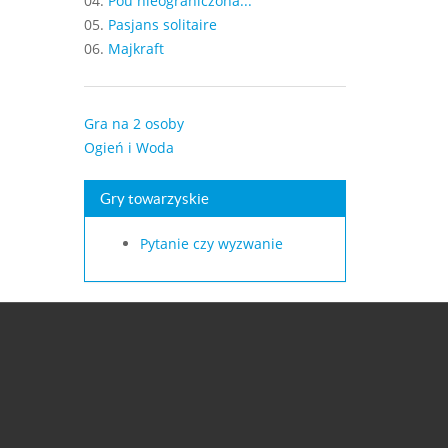
04.
Pou nieograniczona...
05.
Pasjans solitaire
06.
Majkraft
Gra na 2 osoby
Ogień i Woda
Gry towarzyskie
Pytanie czy wyzwanie