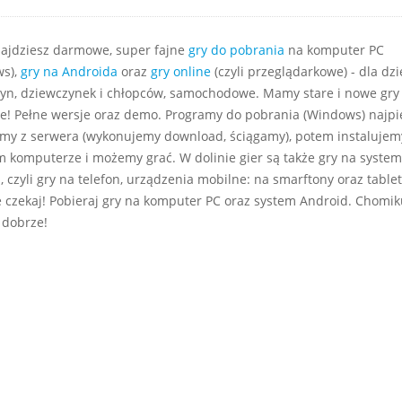
najdziesz darmowe, super fajne
gry do pobrania
na komputer PC
s),
gry na Androida
oraz
gry online
(czyli przeglądarkowe) - dla dzie
yn, dziewczynek i chłopców, samochodowe. Mamy stare i nowe gry
e! Pełne wersje oraz demo. Programy do pobrania (Windows) najp
my z serwera (wykonujemy download, ściągamy), potem instalujem
m komputerze i możemy grać. W dolinie gier są także gry na system
 czyli gry na telefon, urządzenia mobilne: na smarftony oraz tablet
e czekaj! Pobieraj gry na komputer PC oraz system Android. Chomiku
 dobrze!