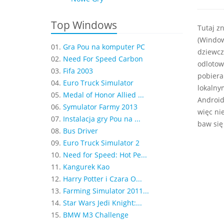
Top Windows
Tutaj z
(Window
01.
Gra Pou na komputer PC
dziewcz
02.
Need For Speed Carbon
odlotow
03.
Fifa 2003
pobiera
04.
Euro Truck Simulator
lokalny
05.
Medal of Honor Allied ...
Android,
06.
Symulator Farmy 2013
więc ni
07.
Instalacja gry Pou na ...
baw się
08.
Bus Driver
09.
Euro Truck Simulator 2
10.
Need for Speed: Hot Pe...
11.
Kangurek Kao
12.
Harry Potter i Czara O...
13.
Farming Simulator 2011...
14.
Star Wars Jedi Knight:...
15.
BMW M3 Challenge