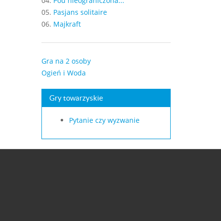
04.
Pou nieograniczona...
05.
Pasjans solitaire
06.
Majkraft
Gra na 2 osoby
Ogień i Woda
Gry towarzyskie
Pytanie czy wyzwanie