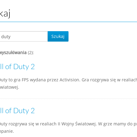
kaj
Szukaj
wyszukiwania
(2):
ll of Duty 2
Duty to gra FPS wydana przez Activision. Gra rozgrywa się w realiach
wiatowej.
ll of Duty 2
 Duty rozgrywa się w realiach II Wojny Światowej. W grze mamy do p
mpanie.