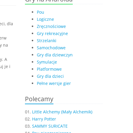
Pou
Logiczne
ci, dla
Zręcznościowe
Gry rekreacyjne
ierw
Strzelanki
y na
Samochodowe
Gry dla dziewczyn
y. A
Symulacje
j je i
Platformowe
Gry dla dzieci
Pełne wersje gier
Polecamy
01.
Little Alchemy (Mały Alchemik)
02.
Harry Potter
03.
SAMMY SURICATE