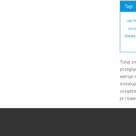
Tagi
age o
farmi
minec
Tutaj z
przeglą
wersje 
instalu
urządze
je i baw