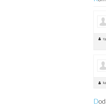
sy
ka
Do