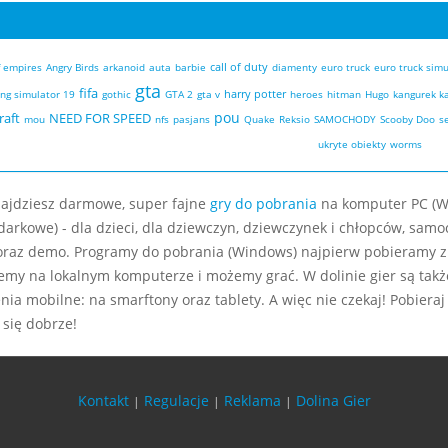
call of duty
f empires
Angry Birds
arkanoid
auta
barbie
diamenty
euro truck
euro truck simu
gta
fifa
harry potter
ng simulator 19
gothic
GTA 2
gta v
heroes
hitman
Hugo
kangurek k
pou
raft
NEED FOR SPEED
mou
nfs
pasjans
Quake
Reksio
SAMOCHODY
Scooby Doo
se
ukryte obiekty
worms
najdziesz darmowe, super fajne
gry do pobrania
na komputer PC (W
darkowe) - dla dzieci, dla dziewczyn, dziewczynek i chłopców, sam
oraz demo. Programy do pobrania (Windows) najpierw pobieramy z
jemy na lokalnym komputerze i możemy grać. W dolinie gier są także 
nia mobilne: na smarftony oraz tablety. A więc nie czekaj! Pobier
 się dobrze!
Kontakt
Regulacje
Reklama
Dolina Gier
|
|
|