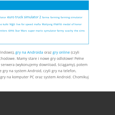
euro truck simulator 2
lator
farma
farming
farming simulator
mario
lego
ao
kulki
live for speed
mafia
Mahjong
medal of honor
sims
ttlers
Star Wars
super mario
symulator farmy
szachy
the sims
indows),
gry na Androida
oraz
gry online
(czyli
ochodowe. Mamy stare i nowe gry odlotowe! Pełne
 serwera (wykonujemy download, ściągamy), potem
gry na system Android, czyli gry na telefon,
aj gry na komputer PC oraz system Android. Chomikuj