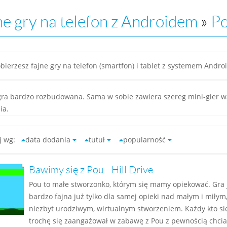
ne gry na telefon z Androidem
»
P
bierzesz fajne gry na telefon (smartfon) i tablet z systemem Androi
gra bardzo rozbudowana. Sama w sobie zawiera szereg mini-gier w
ia.
uj wg:
data dodania
tutuł
popularność
Bawimy się z Pou - Hill Drive
Pou to małe stworzonko, którym się mamy opiekować. Gra 
bardzo fajna już tylko dla samej opieki nad małym i miłym
niezbyt urodziwym, wirtualnym stworzeniem. Każdy kto si
trochę się zaangażował w zabawę z Pou z pewnością chcia