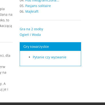
04.
Pou nieograniczona...
05.
Pasjans solitaire
pia
06.
Majkraft
ydana na
ko, to
skaczącą
Gra na 2 osoby
Ogień i Woda
Gry towarzyskie
ci, dla
Pytanie czy wyzwanie
ierw
y na
y. A
j je i