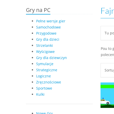
Gry na PC
Faj
Pełne wersje gier
Samochodowe
Tu po
Przygodowe
Gry dla dzieci
Strzelanki
Pou to 
Wyścigowe
polecen
Gry dla dziewczyn
Symulacje
Strategiczne
Sort
Logiczne
Zręcznościowe
Sportowe
Kulki
Nowe Gry