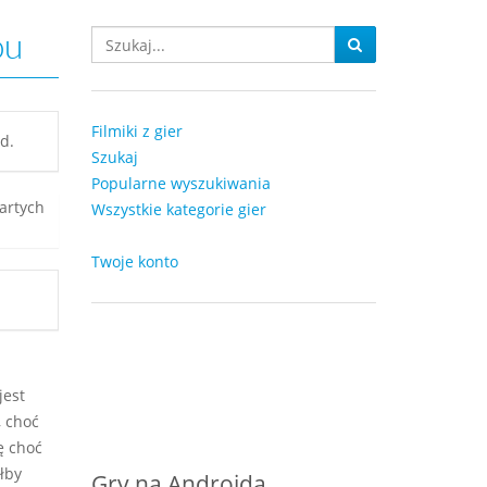
ou
Filmiki z gier
d.
Szukaj
Popularne wyszukiwania
artych
Wszystkie kategorie gier
Twoje konto
jest
, choć
ę choć
łby
Gry na Androida