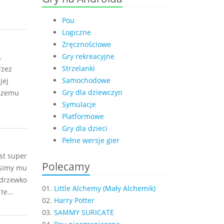
Pou
Logiczne
Zręcznościowe
Gry rekreacyjne
.
Strzelanki
rzez
Samochodowe
jej
Gry dla dziewczyn
 czemu
Symulacje
Platformowe
Gry dla dzieci
Pełne wersje gier
est super
Polecamy
usimy mu
 drzewko
01.
Little Alchemy (Mały Alchemik)
e...
02.
Harry Potter
03.
SAMMY SURICATE