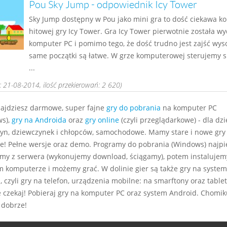
Pou Sky Jump - odpowiednik Icy Tower
Sky Jump dostępny w Pou jako mini gra to dość ciekawa ko
hitowej gry Icy Tower. Gra Icy Tower pierwotnie została w
komputer PC i pomimo tego, że dość trudno jest zajść wyso
same początki są łatwe. W grze komputerowej sterujemy 
...
 21-08-2014, ilość przekierowań: 2 620)
najdziesz darmowe, super fajne
gry do pobrania
na komputer PC
s),
gry na Androida
oraz
gry online
(czyli przeglądarkowe) - dla dzie
yn, dziewczynek i chłopców, samochodowe. Mamy stare i nowe gry
e! Pełne wersje oraz demo. Programy do pobrania (Windows) najp
my z serwera (wykonujemy download, ściągamy), potem instalujem
m komputerze i możemy grać. W dolinie gier są także gry na system
 czyli gry na telefon, urządzenia mobilne: na smarftony oraz tablet
e czekaj! Pobieraj gry na komputer PC oraz system Android. Chomiku
 dobrze!