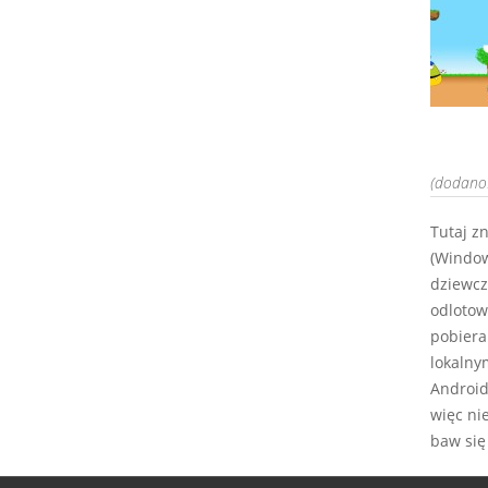
(dodano:
Tutaj z
(Window
dziewcz
odlotow
pobiera
lokalny
Android,
więc ni
baw się