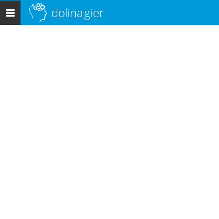
dolina
gier
Menu
główne