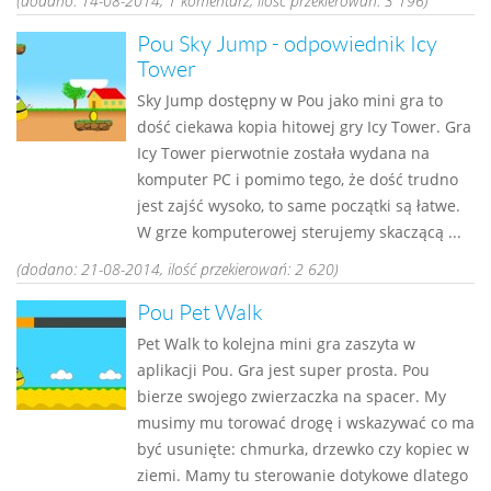
(dodano: 14-08-2014, 1 komentarz, ilość przekierowań: 3 196)
Pou Sky Jump - odpowiednik Icy
Tower
Sky Jump dostępny w Pou jako mini gra to
dość ciekawa kopia hitowej gry Icy Tower. Gra
Icy Tower pierwotnie została wydana na
komputer PC i pomimo tego, że dość trudno
jest zajść wysoko, to same początki są łatwe.
W grze komputerowej sterujemy skaczącą ...
(dodano: 21-08-2014, ilość przekierowań: 2 620)
Pou Pet Walk
Pet Walk to kolejna mini gra zaszyta w
aplikacji Pou. Gra jest super prosta. Pou
bierze swojego zwierzaczka na spacer. My
musimy mu torować drogę i wskazywać co ma
być usunięte: chmurka, drzewko czy kopiec w
ziemi. Mamy tu sterowanie dotykowe dlatego