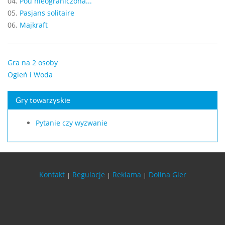
04.
Pou nieograniczona...
05.
Pasjans solitaire
06.
Majkraft
Gra na 2 osoby
Ogień i Woda
Gry towarzyskie
Pytanie czy wyzwanie
Kontakt
Regulacje
Reklama
Dolina Gier
|
|
|