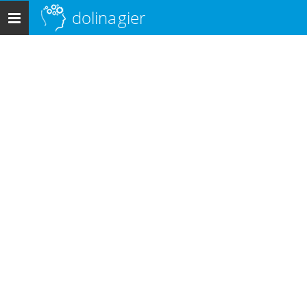
dolina
gier
Menu
główne