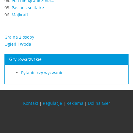
04.
Pou nieograniczona...
05.
Pasjans solitaire
06.
Majkraft
Gra na 2 osoby
Ogień i Woda
Gry towarzyskie
Pytanie czy wyzwanie
Kontakt
Regulacje
Reklama
Dolina Gier
|
|
|