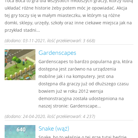
Toca Boca to gra dla wszystkich młodszych graczy, którzy lubią
układać różne historie żeby potem móc je opowiadać. Akcja
tej gry toczy się w małym miasteczku, w którym są różne
domki, sklepy, urzędy, szkoły oraz inne ciekawe miejsca jak na
przykład stadni...
(dodano: 03-11-2021, ilość przekierowań: 3 668)
Gardenscapes
Gardenscapes to bardzo popularna gra, która
dostępna jest zarówno na urządzenia
mobilne jak i na komputery. Jest ona
dostępna dla graczy już od dłuższego czasu
bowiem już w roku 2012 wersja
demonstracyjna została udostępniona na
naszej stronie: Gardenscape...
(dodano: 24-04-2020, ilość przekierowań: 4 237)
Snake (wąż)
Snake, bo to właśnie o tej grze tutaj będzie