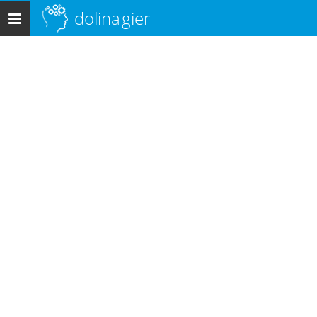
dolina
gier
Menu
główne