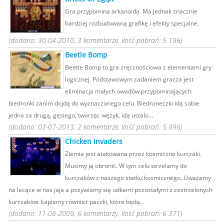
Gra przypomina arkanoida. Ma jednak znacznie
bardziej rozbudowaną grafikę i efekty specjalne.
(dodano: 30-04-2010, 3 komentarze, ilość pobrań: 5 196)
Beetle Bomp
Beetle Bomp to gra zręcznościowa z elementami gry
logicznej. Podstawowym zadaniem gracza jest
eliminacja małych owadów przypominających
biedronki zanim dojdą do wyznaczonego celu. Biedroneczki idą sobie
jedna za drugą, gęsiego, tworząc wężyk, idą ustalo...
(dodano: 03-07-2013, 2 komentarze, ilość pobrań: 5 896)
Chicken Invaders
Ziemia jest atakowana przez kosmiczne kurczaki.
Musimy ją obronić. W tym celu strzelamy do
kurczaków z naszego statku kosmicznego. Uważamy
na lecące w nas jaja a pożywiamy się udkami pozostałymi z zestrzelonych
kurczaków. Łapiemy również paczki, które będą...
(dodano: 11-08-2009, 6 komentarzy, ilość pobrań: 6 371)