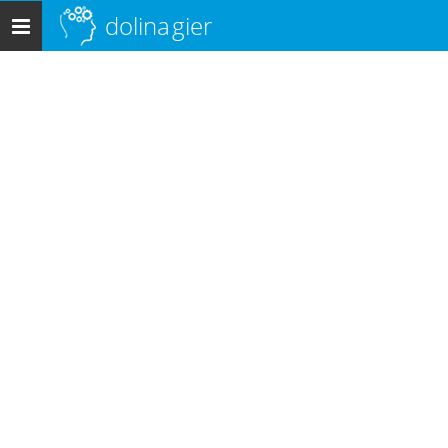
dolina
gier
Menu
główne