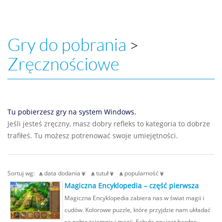
Gry do pobrania
>
Zręcznościowe
Tu pobierzesz gry na system Windows.
Jeśli jesteś zręczny, masz dobry refleks to kategoria to dobrze
trafiłeś. Tu możesz potrenować swoje umiejętności.
Sortuj wg:
data dodania
tutuł
popularność
Magiczna Encyklopedia – część pierwsza
Magiczna Encyklopedia zabiera nas w świat magii i
cudów. Kolorowe puzzle, które przyjdzie nam układać
są pełne tajemnic i magii. Fabuła gry jest bardzo