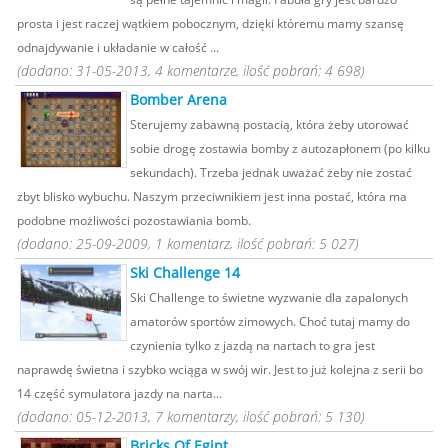
prosta i jest raczej wątkiem pobocznym, dzięki któremu mamy szansę
odnajdywanie i układanie w całość ...
(dodano: 31-05-2013, 4 komentarze, ilość pobrań: 4 698)
Bomber Arena
Sterujemy zabawną postacią, która żeby utorować
sobie drogę zostawia bomby z autozapłonem (po kilku
sekundach). Trzeba jednak uważać żeby nie zostać
zbyt blisko wybuchu. Naszym przeciwnikiem jest inna postać, która ma
podobne możliwości pozostawiania bomb.
(dodano: 25-09-2009, 1 komentarz, ilość pobrań: 5 027)
Ski Challenge 14
Ski Challenge to świetne wyzwanie dla zapalonych
amatorów sportów zimowych. Choć tutaj mamy do
czynienia tylko z jazdą na nartach to gra jest
naprawdę świetna i szybko wciąga w swój wir. Jest to już kolejna z serii bo
14 część symulatora jazdy na narta...
(dodano: 05-12-2013, 7 komentarzy, ilość pobrań: 5 130)
Bricks Of Egipt