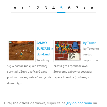
1
2
3
4
5
6
7
SAMMY
Icy Tower
SURICATE in
Icy Tower to
Lion-Land
bardzo
Wcielamy
niepozorna i
się w postać małej ale zwinnej
prosta gra zręcznościowa.
surykatki. Żeby ukończyć dany
Sterujemy zabawną postacią
poziom musimy zebrać wszystkie
rapera Harolda (możemy z...
diamenty,...
Tutaj znajdziesz darmowe, super fajne
gry do pobrania
na