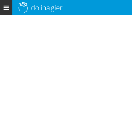
dolina
gier
Menu
główne