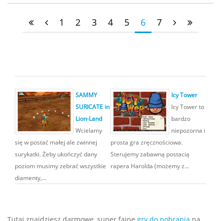
1
2
3
4
5
6
7
SAMMY
Icy Tower
SURICATE in
Icy Tower to
Lion-Land
bardzo
Wcielamy
niepozorna i
się w postać małej ale zwinnej
prosta gra zręcznościowa.
surykatki. Żeby ukończyć dany
Sterujemy zabawną postacią
poziom musimy zebrać wszystkie
rapera Harolda (możemy z...
diamenty,...
Tutaj znajdziesz darmowe, super fajne
gry do pobrania
na