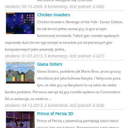
(dodano: 09-10-2009, 8 komentarzy, ilość pobrań: 6 490)
Chicken Invaders
Chicken Invaders: Revenge of the Yolk - Easter Edition,
bo tak brzmi pełna nazwa gry, to gra w stylu
kosmicznej strzelanki. Takich gier zostało wydanych
naprawdę dużo bo ten typ istnieje w zasadzie już od pierwszych gier
komputerowych jakie powstały. Jedna...
(dodano: 01-03-2013, 5 komentarzy, ilość pobrań: 6 627)
Giana Sisters
Giana Sisters, podobnie jak Mario Bros. przez graczy
określana jest jako kultowa klasyka. I faktycznie poza
tym, że obie gry są klasykami to są także do siebie
bardzo podobne. Pierwsza wersja tej gry została wydana na Commodore
64 co wskazuje, że miało to ...
(dodano: 04-12-2013, 2 komentarze, ilość pobrań: 6 838)
Prince of Persia 3D
Prince of Persia z pewnością pamiętają starsi nieco
gracze jako grę kultową. Prezentowana tutaj wersja