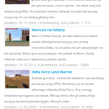
jest poszerzona o trzeci wymiar, ma także znacznie
ulepszoną grafikę. Gra posiada również ciekawą, tematyczną oprawę
muzyczną. Po raz kolejny główny boh...
(dodano: 03-11-2009, 18 komentarzy, ilość pobrań: 7 111)
Mario po raz kolejny
Mario Combat Deluxe, bo taka właśnie jest pełna
nazwa udostępnionej tutaj gry, jest prostą
zręcznościówką. I w zasadzie niczym pozytywnym się
nie wyróżnia. Wręcz jest raczej kiepska. Ale jednak to Mario. Każdy
miłośnik całej serii z pewnością chętnie sprób...
(dodano: 19-10-2012, 6 komentarzy, ilość pobrań: 7 889)
Delta Force Land Warrior
Kultowa gra akcji - strzelanka widziana z perspektywy
pierwszej osoby (FPS). Wcielamy się w członka
elitarnego oddziału Delta Force. Grę cechują
niewielkie wymagania sprzętowe. Wersja demo oferuje jedną misję
toczącą się wśród piasków Egiptu. Naszym zada...
(dodano: 21-10-2009, 18 komentarzy, ilość pobrań: 10 409)