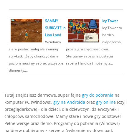
SAMMY
Icy Tower
SURICATE in
Icy Tower to
Lion-Land
bardzo
Wcielamy
niepozorna i
się w postać małej ale zwinnej
prosta gra zręcznościowa.
surykatki. Żeby ukończyć dany
Sterujemy zabawną postacią
poziom musimy zebrać wszystkie
rapera Harolda (możemy z...
diamenty,...
Tutaj znajdziesz darmowe, super fajne
gry do pobrania
na
komputer PC (Windows),
gry na Androida
oraz
gry online
(czyli
przeglądarkowe) - dla dzieci, dla dziewczyn, dziewczynek i
chłopców, samochodowe. Mamy stare i nowe gry odlotowe!
Pełne wersje oraz demo. Programy do pobrania (Windows)
najpierw pobieramy z serwera (wykonujemy download,