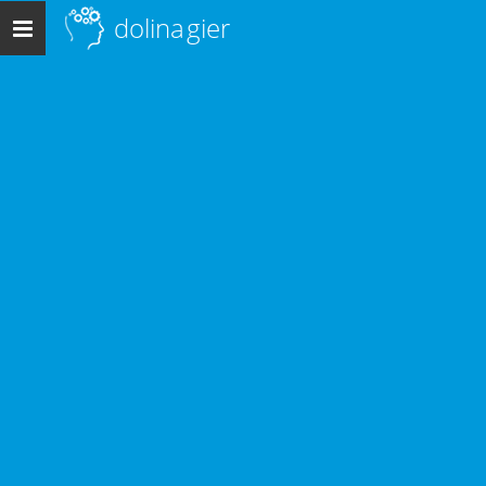
dolina
gier
Menu
główne