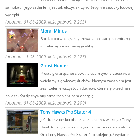
samolotu i jego zadaniem jest tak ułożyć skrzynki żeby nie zatopiły lodowej
wysepki.
(dodano: 01-08-2009, ilość pobrań: 2 203)
Moral Minus
Bardzo barwna gra stylizowana na starą, kosmiczną
strzelankę z efektowną grafiką.
(dodano: 11-08-2009, ilość pobrań: 2 226)
Ghost Hunter
Prosta gra zręcznosciowa. Jak sam tytuł przedstawia
wcielamy się włowcę duchów. Naszym zadaniem jest
zestrzelenie wszystkich duchów, które się przed nami
pokażą. Każdy chybiony strzał zabiera nam energię.
(dodano: 01-08-2009, ilość pobrań: 2 290)
Tony Hawks Pro Skater 4
Jeśli lubisz deskorolki i znasz takie nazwisko jak Tony
Hawk to ta gra mimo upływu lat może ci się spodobać.
Gra Tony Hawks Pro Skater 4 to kolejne już wydanie