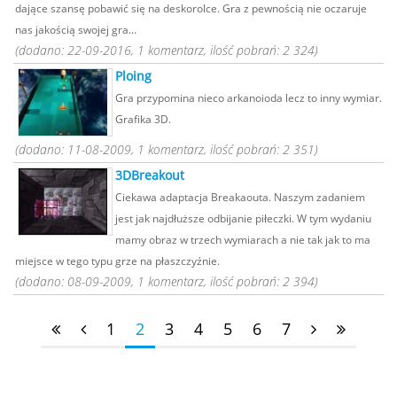
dające szansę pobawić się na deskorolce. Gra z pewnością nie oczaruje
nas jakością swojej gra...
(dodano: 22-09-2016, 1 komentarz, ilość pobrań: 2 324)
Ploing
Gra przypomina nieco arkanoioda lecz to inny wymiar.
Grafika 3D.
(dodano: 11-08-2009, 1 komentarz, ilość pobrań: 2 351)
3DBreakout
Ciekawa adaptacja Breakaouta. Naszym zadaniem
jest jak najdłuższe odbijanie piłeczki. W tym wydaniu
mamy obraz w trzech wymiarach a nie tak jak to ma
miejsce w tego typu grze na płaszczyźnie.
(dodano: 08-09-2009, 1 komentarz, ilość pobrań: 2 394)
1
2
3
4
5
6
7