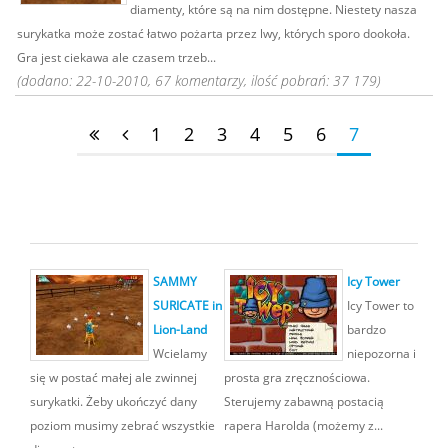
diamenty, które są na nim dostępne. Niestety nasza
surykatka może zostać łatwo pożarta przez lwy, których sporo dookoła.
Gra jest ciekawa ale czasem trzeb...
(dodano: 22-10-2010, 67 komentarzy, ilość pobrań: 37 179)
1
2
3
4
5
6
7
SAMMY
Icy Tower
SURICATE in
Icy Tower to
Lion-Land
bardzo
Wcielamy
niepozorna i
się w postać małej ale zwinnej
prosta gra zręcznościowa.
surykatki. Żeby ukończyć dany
Sterujemy zabawną postacią
poziom musimy zebrać wszystkie
rapera Harolda (możemy z...