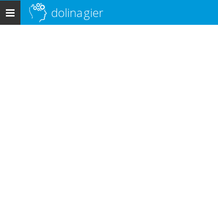
dolina
gier
Menu
główne