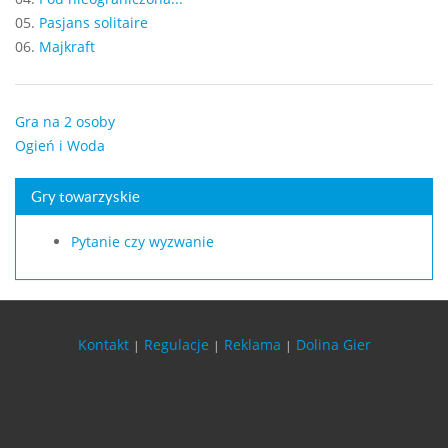
05.
Pasjans solitaire
06.
Majkraft
Gra na 2 osoby
Ogień i Woda
Gry towarzyskie
Pytanie czy wyzwanie
Kontakt
Regulacje
Reklama
Dolina Gier
|
|
|