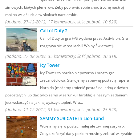
zimowych, białych plenerów. Żeby poprawić sobie choć trochę nastrój
można wziąć udział w skokach narciarskic...
(dodano: 27-12-2012, 17 komentarzy, ilość pobrań: 10 529)
Call of Duty 2
Call of Duty to gra FPS wydana przez Activision. Gra
rozgrywa się w realiach II Wojny Światowej.
(dodano: 27-08-2009, 35 komentarzy, ilość pobrań: 20 318)
Icy Tower
Icy Tower to bardzo niepozorna i prosta gra
zręcznościowa. Sterujemy zabawną postacią rapera
Harolda (możemy zmienić postać na jedną z dwóch
pozostałych lub dać tylko zarys wizerunku Harolda) a naszym zadaniem
jest wskoczyć na jak najwyższy stopień. Wra...
(dodano: 11-12-2012, 31 komentarzy, ilość pobrań: 25 523)
SAMMY SURICATE in Lion-Land
Wcielamy się w postać małej ale zwinnej surykatki.
Żeby ukończyć dany poziom musimy zebrać wszystkie