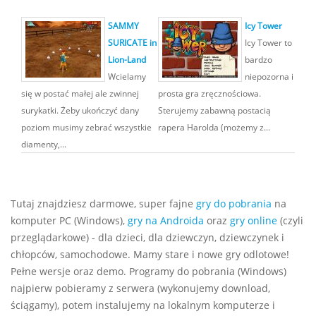
SAMMY
Icy Tower
SURICATE in
Icy Tower to
Lion-Land
bardzo
Wcielamy
niepozorna i
się w postać małej ale zwinnej
prosta gra zręcznościowa.
surykatki. Żeby ukończyć dany
Sterujemy zabawną postacią
poziom musimy zebrać wszystkie
rapera Harolda (możemy z...
diamenty,...
Tutaj znajdziesz darmowe, super fajne
gry do pobrania
na
komputer PC (Windows),
gry na Androida
oraz
gry online
(czyli
przeglądarkowe) - dla dzieci, dla dziewczyn, dziewczynek i
chłopców, samochodowe. Mamy stare i nowe gry odlotowe!
Pełne wersje oraz demo. Programy do pobrania (Windows)
najpierw pobieramy z serwera (wykonujemy download,
ściągamy), potem instalujemy na lokalnym komputerze i