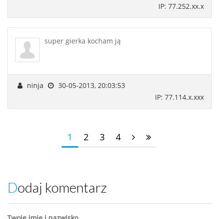
IP: 77.252.xx.x
super gierka kocham ją
ninja
30-05-2013, 20:03:53
IP: 77.114.x.xxx
1
2
3
4
Dodaj komentarz
Twoje imię i nazwisko