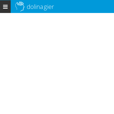
dolina
gier
Menu
główne