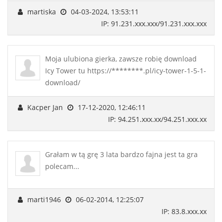
martiska
04-03-2024, 13:53:11
IP: 91.231.xxx.xxx/91.231.xxx.xxx
Moja ulubiona gierka, zawsze robię download
Icy Tower tu https://********.pl/icy-tower-1-5-1-
download/
Kacper Jan
17-12-2020, 12:46:11
IP: 94.251.xxx.xx/94.251.xxx.xx
Grałam w tą grę 3 lata bardzo fajna jest ta gra
polecam...
marti1946
06-02-2014, 12:25:07
IP: 83.8.xxx.xx