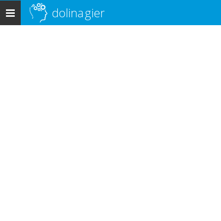
dolina
gier
Menu
główne