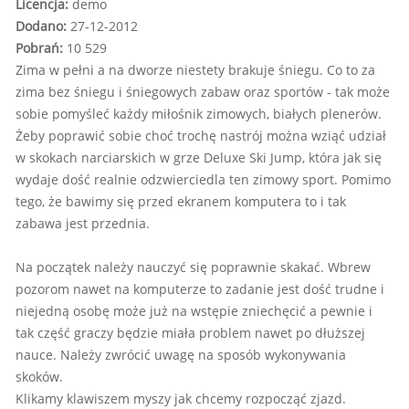
Licencja:
demo
Dodano:
27-12-2012
Pobrań:
10 529
Zima w pełni a na dworze niestety brakuje śniegu. Co to za
zima bez śniegu i śniegowych zabaw oraz sportów - tak może
sobie pomyśleć każdy miłośnik zimowych, białych plenerów.
Żeby poprawić sobie choć trochę nastrój można wziąć udział
w skokach narciarskich w grze Deluxe Ski Jump, która jak się
wydaje dość realnie odzwierciedla ten zimowy sport. Pomimo
tego, że bawimy się przed ekranem komputera to i tak
zabawa jest przednia.
Na początek należy nauczyć się poprawnie skakać. Wbrew
pozorom nawet na komputerze to zadanie jest dość trudne i
niejedną osobę może już na wstępie zniechęcić a pewnie i
tak część graczy będzie miała problem nawet po dłuższej
nauce. Należy zwrócić uwagę na sposób wykonywania
skoków.
Klikamy klawiszem myszy jak chcemy rozpocząć zjazd.