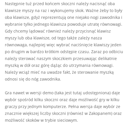
Następnie tuż przed końcem skoczni należy nacisnąć oba
klawisze myszy na raz i wykonujemy skok. Ważne żeby to były
oba klawisze, gdyż reprezentują one niejako nogi zawodnika i
wybranie tylko jednego klawisza powoduje utratę równowagi.
Gdy chcemy lądować również należy przycisnąć klawisz
myszy lub oba klawisze, od tego także zależy nasza
równowaga, najlepiej więc wybrać naciśnięcie klawiszy jeden
po drugim w bardzo krótkim odstępie czasu. Zaraz po odbiciu
należy sterować naszym skoczkiem przesuwając delikatnie
myszką w dół oraz górę dążąc do utrzymania równowagi.
Należy wciąż mieć na uwadze fakt, że sterowanie myszką
odnosi się do nóg zawodnika.
Gra nawet w wersji demo (taka jest tutaj udostępniona) daje
wybór spośród kilku skoczni oraz daje możliwość gry w kilku
graczy przy jednym komputerze. Pełna wersja daje wybór ze
znacznie większej liczby skoczni (również w Zakopanem) oraz
możliwość skoków w trybie sieciowym.