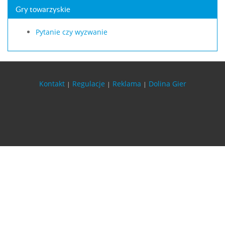
Gry towarzyskie
Pytanie czy wyzwanie
Kontakt
Regulacje
Reklama
Dolina Gier
|
|
|