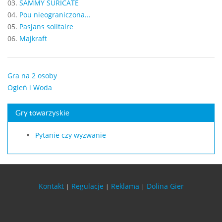
03.
SAMMY SURICATE
04.
Pou nieograniczona...
05.
Pasjans solitaire
06.
Majkraft
Gra na 2 osoby
Ogień i Woda
Gry towarzyskie
Pytanie czy wyzwanie
Kontakt
Regulacje
Reklama
Dolina Gier
|
|
|