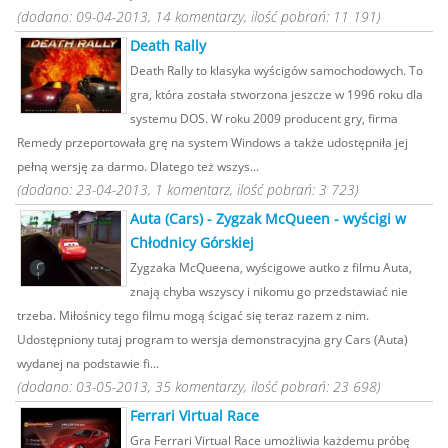
(dodano: 09-04-2013, 14 komentarzy, ilość pobrań: 11 191)
Death Rally
Death Rally to klasyka wyścigów samochodowych. To
gra, która została stworzona jeszcze w 1996 roku dla
systemu DOS. W roku 2009 producent gry, firma
Remedy przeportowała grę na system Windows a także udostępniła jej
pełną wersję za darmo. Dlatego też wszys...
(dodano: 23-04-2013, 1 komentarz, ilość pobrań: 3 723)
Auta (Cars) - Zygzak McQueen - wyścigi w
Chłodnicy Górskiej
Zygzaka McQueena, wyścigowe autko z filmu Auta,
znają chyba wszyscy i nikomu go przedstawiać nie
trzeba. Miłośnicy tego filmu mogą ścigać się teraz razem z nim.
Udostępniony tutaj program to wersja demonstracyjna gry Cars (Auta)
wydanej na podstawie fi...
(dodano: 03-05-2013, 35 komentarzy, ilość pobrań: 23 698)
Ferrari Virtual Race
Gra Ferrari Virtual Race umożliwia każdemu próbę