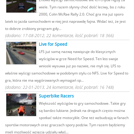
wiele. Tym razem słynny choć dość leciwy, bo z roku
2000, Colin McRae Rally 2.0. Choć gra ma już sporo
latek to jazda samochodem w niej jest naprawdę fajna. Widać też, że jest
to dobrze zrobiony program gdy...
(dodano: 17-08-2012, 22 komentarze, ilość pobrań: 18 366)
Live for Speed
LFS już samą nazwą nawiązuje do klasycznych
wyścigów w grze Need for Speed. Ten kto swoje
wnioski wysuwa już po nazwie, nie myli się. LFS to
właśnie wyścigi samochodowe w podobnym stylu co NFS. Live for Speed to
gra, która nie ma wygórowanych wymagań sp...
(dodano: 22-01-2013, 24 komentarze, ilość pobrań: 16 748)
Superbike Racers
Większość wyścigów to gry samochodowe. Takie gry
są bardzo lubiane. Jednak na drogach często można
spotkać także motocykle. One też wzbudzają w fanach
sportów motorowych oraz graczach spory podziw. Tym razem będziemy
mieli możliwość wzięcia udziału właś...