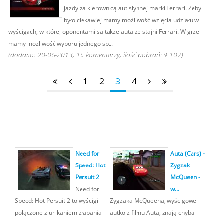
jazdy za kierownicą aut słynnej marki Ferrari. Żeby
było ciekawiej mamy możliwość wzięcia udziału w
wyścigach, w której oponentami są także auta ze stajni Ferrari. W grze
mamy możliwość wyboru jednego sp...
(dodano: 20-06-2013, 16 komentarzy, ilość pobrań: 9 107)
1
2
3
4
Need for
Auta (Cars) -
Speed: Hot
Zygzak
Persuit 2
McQueen -
Need for
w...
Speed: Hot Persuit 2 to wyścigi
Zygzaka McQueena, wyścigowe
połączone z unikaniem złapania
autko z filmu Auta, znają chyba