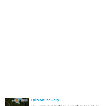
Colin McRae Rally
Znowu wyścigi samochodowe ale ich chyba nigdy za