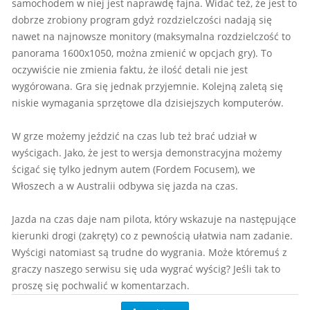
samochodem w niej jest naprawdę fajna. Widać też, że jest to
dobrze zrobiony program gdyż rozdzielczości nadają się
nawet na najnowsze monitory (maksymalna rozdzielczość to
panorama 1600x1050, można zmienić w opcjach gry). To
oczywiście nie zmienia faktu, że ilość detali nie jest
wygórowana. Gra się jednak przyjemnie. Kolejną zaletą się
niskie wymagania sprzętowe dla dzisiejszych komputerów.
W grze możemy jeździć na czas lub też brać udział w
wyścigach. Jako, że jest to wersja demonstracyjna możemy
ścigać się tylko jednym autem (Fordem Focusem), we
Włoszech a w Australii odbywa się jazda na czas.
Jazda na czas daje nam pilota, który wskazuje na następujące
kierunki drogi (zakręty) co z pewnością ułatwia nam zadanie.
Wyścigi natomiast są trudne do wygrania. Może któremuś z
graczy naszego serwisu się uda wygrać wyścig? Jeśli tak to
proszę się pochwalić w komentarzach.