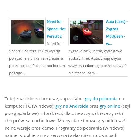
Need for
Auta (Cars) -
Speed: Hot
Zygzak
Persuit 2
McQueen -
Need for
w...
Speed: Hot Persuit 2 to wyścigi
Zygzaka McQueena, wyścigowe
połączone z unikaniem złapania
autko z filmu Auta, znają chyba
przez policję. Poza samochodem
wszyscy i nikomu go przedstawiać
pościgo...
nie trzeba. Miło...
Tutaj znajdziesz darmowe, super fajne
gry do pobrania
na
komputer PC (Windows),
gry na Androida
oraz
gry online
(czyli
przeglądarkowe) - dla dzieci, dla dziewczyn, dziewczynek i
chłopców, samochodowe. Mamy stare i nowe gry odlotowe!
Pełne wersje oraz demo. Programy do pobrania (Windows)
najpierw pobieramy z serwera (wykonujemy download,