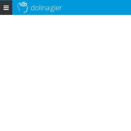
dolina
gier
Menu
główne