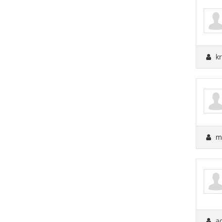
kr
ma
ad