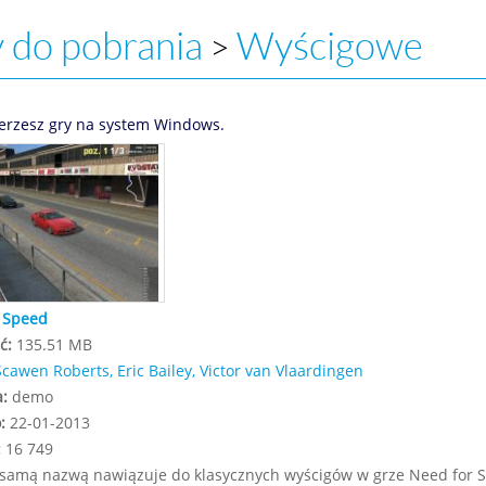
 do pobrania
Wyścigowe
>
erzesz gry na system Windows.
r Speed
ć:
135.51 MB
Scawen Roberts, Eric Bailey, Victor van Vlaardingen
a:
demo
:
22-01-2013
:
16 749
 samą nazwą nawiązuje do klasycznych wyścigów w grze Need for 