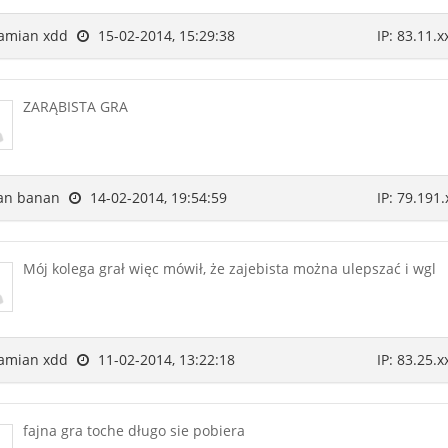
amian xdd
15-02-2014, 15:29:38
IP: 83.11.x
ZARĄBISTA GRA
an banan
14-02-2014, 19:54:59
IP: 79.191.
Mój kolega grał więc mówił, że zajebista można ulepszać i wgl
amian xdd
11-02-2014, 13:22:18
IP: 83.25.x
fajna gra toche długo sie pobiera