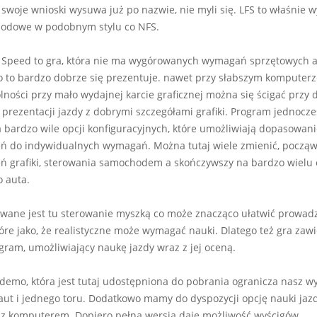
 swoje wnioski wysuwa już po nazwie, nie myli się. LFS to właśnie w
odowe w podobnym stylu co NFS.
r Speed to gra, która nie ma wygórowanych wymagań sprzętowych 
to bardzo dobrze się prezentuje. nawet przy słabszym komputerz
lności przy mało wydajnej karcie graficznej można się ścigać przy 
 prezentacji jazdy z dobrymi szczegółami grafiki. Program jednocze
 bardzo wile opcji konfiguracyjnych, które umożliwiają dopasowani
ń do indywidualnych wymagań. Można tutaj wiele zmienić, począw
ń grafiki, sterowania samochodem a skończywszy na bardzo wielu 
 auta.
wane jest tu sterowanie myszką co może znacząco ułatwić prowad
tóre jako, że realistyczne może wymagać nauki. Dlatego też gra zaw
ram, umożliwiający naukę jazdy wraz z jej oceną.
demo, która jest tutaj udostępniona do pobrania ogranicza nasz w
ut i jednego toru. Dodatkowo mamy do dyspozycji opcję nauki jaz
 z komputerem. Dopiero pełna wersja daje możliwość wyścigów