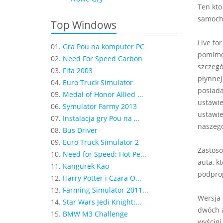
Ten kto
samoch
Top Windows
Live fo
01.
Gra Pou na komputer PC
pomimo 
02.
Need For Speed Carbon
szczegó
03.
Fifa 2003
płynnej
04.
Euro Truck Simulator
posiada
05.
Medal of Honor Allied ...
ustawie
06.
Symulator Farmy 2013
ustawie
07.
Instalacja gry Pou na ...
naszego
08.
Bus Driver
09.
Euro Truck Simulator 2
Zastoso
10.
Need for Speed: Hot Pe...
auta, k
11.
Kangurek Kao
podprog
12.
Harry Potter i Czara O...
13.
Farming Simulator 2011...
Wersja 
14.
Star Wars Jedi Knight:...
dwóch a
15.
BMW M3 Challenge
wyścigi