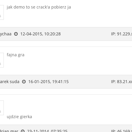
jak demo to se crack'a pobierz ja
ychaa
12-04-2015, 10:20:28
IP: 91.229.
fajna gra
rek suda
16-01-2015, 19:41:15
IP: 83.21.x
ujdzie gierka
rian mar
23-11-2014, 07:35:25
IP: 46.169.