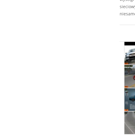
sieciow
niesamo