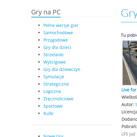
Gry
Gry na PC
Pełne wersje gier
Samochodowe
Tu pobi
Przygodowe
Gry dla dzieci
Strzelanki
Wyścigowe
Gry dla dziewczyn
Symulacje
Strategiczne
Live fo
Logiczne
Wielkoś
Zręcznościowe
Autor:
Sportowe
Licencj
Kulki
Dodano
Pobrań
LFS już
Nowe Gry