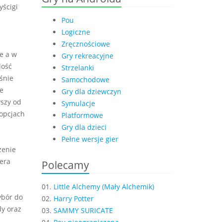
yścigi
Pou
Logiczne
a
Zręcznościowe
e a w
Gry rekreacyjne
dość
Strzelanki
śnie
Samochodowe
e
Gry dla dziewczyn
szy od
Symulacje
opcjach
Platformowe
Gry dla dzieci
Pełne wersje gier
zenie
iera
Polecamy
01.
Little Alchemy (Mały Alchemik)
ybór do
02.
Harry Potter
dy oraz
03.
SAMMY SURICATE