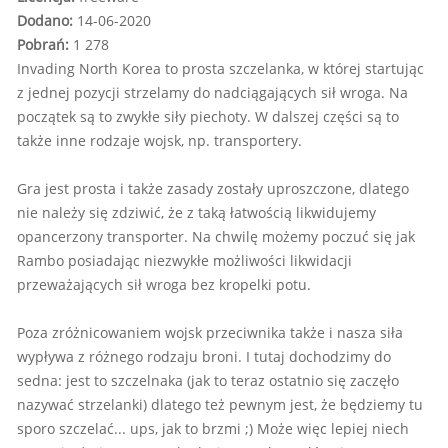
Dodano:
14-06-2020
Pobrań:
1 278
Invading North Korea to prosta szczelanka, w której startując
z jednej pozycji strzelamy do nadciągających sił wroga. Na
początek są to zwykłe siły piechoty. W dalszej części są to
także inne rodzaje wojsk, np. transportery.
Gra jest prosta i także zasady zostały uproszczone, dlatego
nie należy się zdziwić, że z taką łatwością likwidujemy
opancerzony transporter. Na chwilę możemy poczuć się jak
Rambo posiadając niezwykłe możliwości likwidacji
przeważających sił wroga bez kropelki potu.
Poza zróżnicowaniem wojsk przeciwnika także i nasza siła
wypływa z różnego rodzaju broni. I tutaj dochodzimy do
sedna: jest to szczelnaka (jak to teraz ostatnio się zaczęło
nazywać strzelanki) dlatego też pewnym jest, że będziemy tu
sporo szczelać... ups, jak to brzmi ;) Może więc lepiej niech