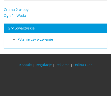
Gra na 2 osoby
Ogień i Woda
Gry towarzyskie
Pytanie czy wyzwanie
Kontakt
Regulacje
Reklama
Dolina Gier
|
|
|