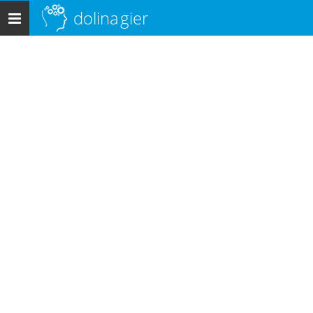
dolina
gier
Menu
główne