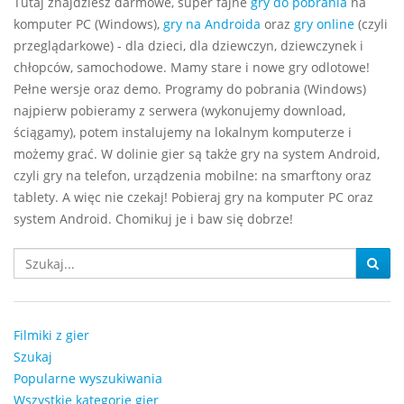
Tutaj znajdziesz darmowe, super fajne
gry do pobrania
na
komputer PC (Windows),
gry na Androida
oraz
gry online
(czyli
przeglądarkowe) - dla dzieci, dla dziewczyn, dziewczynek i
chłopców, samochodowe. Mamy stare i nowe gry odlotowe!
Pełne wersje oraz demo. Programy do pobrania (Windows)
najpierw pobieramy z serwera (wykonujemy download,
ściągamy), potem instalujemy na lokalnym komputerze i
możemy grać. W dolinie gier są także gry na system Android,
czyli gry na telefon, urządzenia mobilne: na smarftony oraz
tablety. A więc nie czekaj! Pobieraj gry na komputer PC oraz
system Android. Chomikuj je i baw się dobrze!
Filmiki z gier
Szukaj
Popularne wyszukiwania
Wszystkie kategorie gier