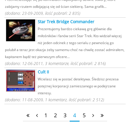
zabijamy rzutem odbijającą się od ścian siekierą. Sama grafik...
(dodano: 23-09-2009, ilość pobrań: 2 835)
Star Trek Bridge Commander
Prezentujemy bardzo ciekawą grę głównie dla
miłośników i fanów serii Star Trek. Kto widział więcej
niż jeden odcinek z tego serialu z pewnością go
polubił a teraz jest okazja żeby samemu choć na chwilę zostać admirałem,
kapitanem bądź też pierwszym oficere...
(dodano: 12-06-2011, 3 komentarze, ilość pobrań: 2 816)
Cult II
Wcielasz się w postać detektywa. Śledzisz prezesa
potężnej korporacji zamieszanego w podejrzane
interesy.
(dodano: 11-08-2009, 1 komentarz, ilość pobrań: 2 512)
1
2
3
4
5