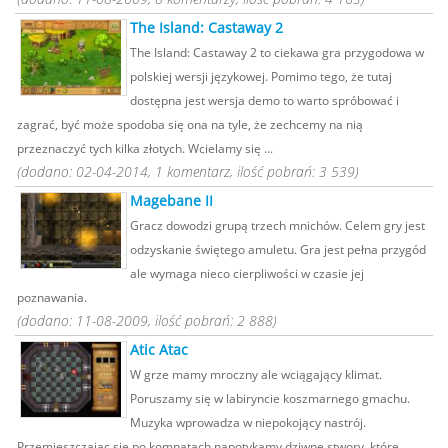
The Island: Castaway 2
The Island: Castaway 2 to ciekawa gra przygodowa w
polskiej wersji językowej. Pomimo tego, że tutaj
dostępna jest wersja demo to warto spróbować i
zagrać, być może spodoba się ona na tyle, że zechcemy na nią
przeznaczyć tych kilka złotych. Wcielamy się ...
(dodano: 02-04-2014, 1 komentarz, ilość pobrań: 3 539)
Magebane II
Gracz dowodzi grupą trzech mnichów. Celem gry jest
odzyskanie świętego amuletu. Gra jest pełna przygód
ale wymaga nieco cierpliwości w czasie jej
poznawania.
(dodano: 11-08-2009, ilość pobrań: 2 888)
Atic Atac
W grze mamy mroczny ale wciągający klimat.
Poruszamy się w labiryncie koszmarnego gmachu.
Muzyka wprowadza w niepokojący nastrój.
Przemieszczając się po komnatach napotykamy dziwne stwory, które