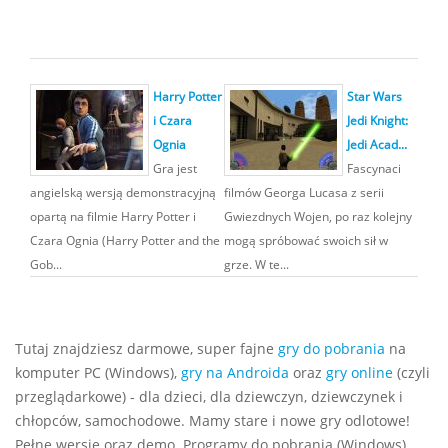
Harry Potter
Star Wars
i Czara
Jedi Knight:
Ognia
Jedi Acad...
Gra jest
Fascynaci
angielską wersją demonstracyjną
filmów Georga Lucasa z serii
opartą na filmie Harry Potter i
Gwiezdnych Wojen, po raz kolejny
Czara Ognia (Harry Potter and the
mogą spróbować swoich sił w
Gob...
grze. W te...
Tutaj znajdziesz darmowe, super fajne
gry do pobrania
na
komputer PC (Windows),
gry na Androida
oraz
gry online
(czyli
przeglądarkowe) - dla dzieci, dla dziewczyn, dziewczynek i
chłopców, samochodowe. Mamy stare i nowe gry odlotowe!
Pełne wersje oraz demo. Programy do pobrania (Windows)