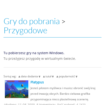
Gry do pobrania
>
Przygodowe
Tu pobierzesz gry na system Windows.
Tu przeżyjesz przygodę w wirtualnym świecie.
Sortuj wg:
data dodania
tutuł
popularność
Platypus
Jesteś pilotem myśliwca i musisz obronić swój kraj
przed inwazją obcych. Bardzo ciekawa grafika
przypominająca nieco plastelinową scenerię.
(dodano: 11-08-2009, 8 komentarzy, ilość pobrań: 4 163)