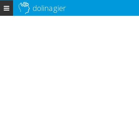
dolina
gier
Menu
główne