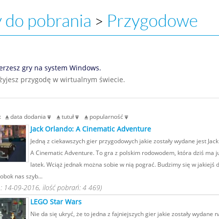
 do pobrania
Przygodowe
>
erzesz gry na system Windows.
żyjesz przygodę w wirtualnym świecie.
g:
data dodania
tutuł
popularność
Jack Orlando: A Cinematic Adventure
Jedną z ciekawszych gier przygodowych jakie zostały wydane jest Jack
A Cinematic Adventure. To gra z polskim rodowodem, która dziś ma j
latek. Wciąż jednak można sobie w nią pograć. Budzimy się w jakiejś 
 obok nas szyb...
 14-09-2016, ilość pobrań: 4 469)
LEGO Star Wars
Nie da się ukryć, że to jedna z fajniejszych gier jakie zostały wydane 