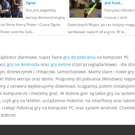
Ognia
Jedi Acad...
Gra jest angielską
Fascynaci filmów
wersją demonstracyjną
Lucasa z serii
 na filmie Harry Potter i Czara Ognia
Gwiezdnych Wojen, po raz kolejny mogą
Potter and the Gob...
spróbować swoich sił w grze. W te...
najdziesz darmowe, super fajne
gry do pobrania
na komputer PC
s),
gry na Androida
oraz
gry online
(czyli przeglądarkowe) - dla dzie
yn, dziewczynek i chłopców, samochodowe. Mamy stare i nowe gry
e! Pełne wersje oraz demo. Programy do pobrania (Windows) najp
my z serwera (wykonujemy download, ściągamy), potem instalujem
m komputerze i możemy grać. W dolinie gier są także gry na system
 czyli gry na telefon, urządzenia mobilne: na smarftony oraz tablet
e czekaj! Pobieraj gry na komputer PC oraz system Android. Chomiku
 dobrze!