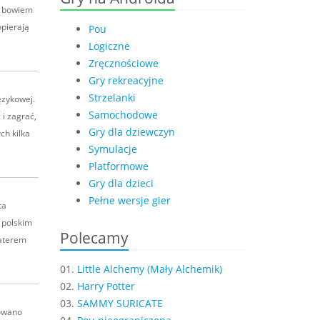
s, bowiem
opierają
Pou
Logiczne
Zręcznościowe
Gry rekreacyjne
Strzelanki
ęzykowej.
Samochodowe
i zagrać,
Gry dla dziewczyn
ch kilka
Symulacje
Platformowe
Gry dla dzieci
Pełne wersje gier
ta
 polskim
Polecamy
haterem
01.
Little Alchemy (Mały Alchemik)
02.
Harry Potter
03.
SAMMY SURICATE
sowano