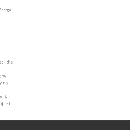
 Georga
ci, dla
ierw
y na
y. A
j je i