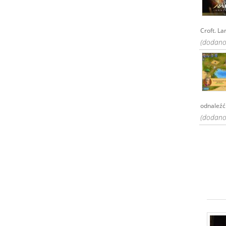
Croft. Lar
(dodano:
odnaleźć 
(dodano: