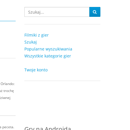
Filmiki z gier
Szukaj
Popularne wyszukiwania
Wszystkie kategorie gier
Twoje konto
 Orlando:
uż trochę
dziwnej
na peceta.
Gry na Androida