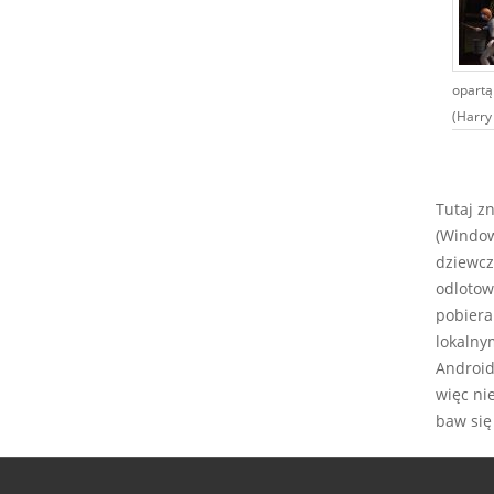
opartą
(Harry 
Tutaj z
(Window
dziewcz
odlotow
pobiera
lokalny
Android,
więc ni
baw się