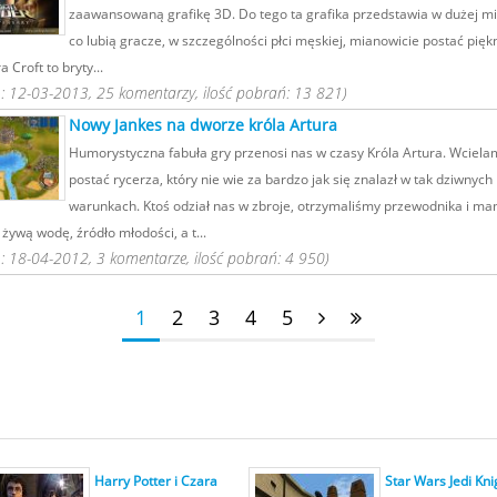
zaawansowaną grafikę 3D. Do tego ta grafika przedstawia w dużej mi
co lubią gracze, w szczególności płci męskiej, mianowicie postać pięk
a Croft to bryty...
 12-03-2013, 25 komentarzy, ilość pobrań: 13 821)
Nowy Jankes na dworze króla Artura
Humorystyczna fabuła gry przenosi nas w czasy Króla Artura. Wciela
postać rycerza, który nie wie za bardzo jak się znalazł w tak dziwnych
warunkach. Ktoś odział nas w zbroje, otrzymaliśmy przewodnika i m
żywą wodę, źródło młodości, a t...
 18-04-2012, 3 komentarze, ilość pobrań: 4 950)
1
2
3
4
5
Harry Potter i Czara
Star Wars Jedi Kni