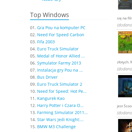
Top Windows
się na fil
(dodano:
01.
Gra Pou na komputer PC
02.
Need For Speed Carbon
03.
Fifa 2003
04.
Euro Truck Simulator
05.
Medal of Honor Allied ...
złotych. 
06.
Symulator Farmy 2013
(dodano:
07.
Instalacja gry Pou na ...
08.
Bus Driver
09.
Euro Truck Simulator 2
10.
Need for Speed: Hot Pe...
11.
Kangurek Kao
12.
Harry Potter i Czara O...
jest Scoob
13.
Farming Simulator 2011...
(dodano:
14.
Star Wars Jedi Knight:...
15.
BMW M3 Challenge