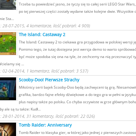
Trzeba tu powiedzieć jasno, że tyczy się to całej serii LEGO Star War
po tej pierwszej części zostały wydane także kolejne dwie. Wszystkie 
mie Sta...
 28-07-2015, 4 komentarze, ilość pobrań: 4 909)
The Island: Castaway 2
The Island: Castaway 2 to ciekawa gra przygodowa w polskiej wersji j
Pomimo tego, że tutaj dostępna jest wersja demo to warto spróbować 
być może spodoba się ona na tyle, że zechcemy na nią przeznaczyć ty
Wcielamy się ...
 02-04-2014, 1 komentarz, ilość pobrań: 3 537)
Scooby-Doo! Pierwsze Strachy
Miłośnicy serii bajek Scooby-Doo będą zachwyceni tą grą. Niesamowi
grafika, bardzo fajne efekty dźwiękowe a do tego gra w pełni w języku
plus napisy także po polsku. Co chyba oczywiste w grze głównym bo
y ale są tu także: Kudł...
 28-01-2014, 31 komentarzy, ilość pobrań: 22 026)
Tomb Raider: Anniversary
Tomb Raider to klasyka gier, w której jako jednej z pierwszych zasto