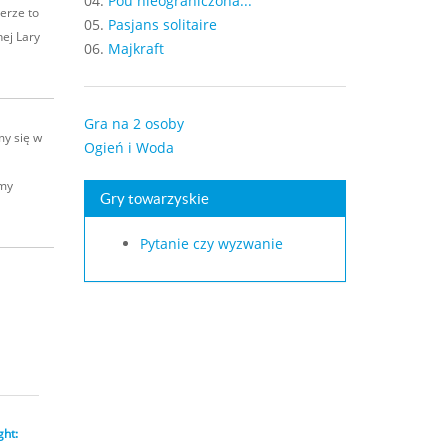
04.
Pou nieograniczona...
erze to
05.
Pasjans solitaire
nej Lary
06.
Majkraft
Gra na 2 osoby
my się w
Ogień i Woda
amy
Gry towarzyskie
Pytanie czy wyzwanie
ght: