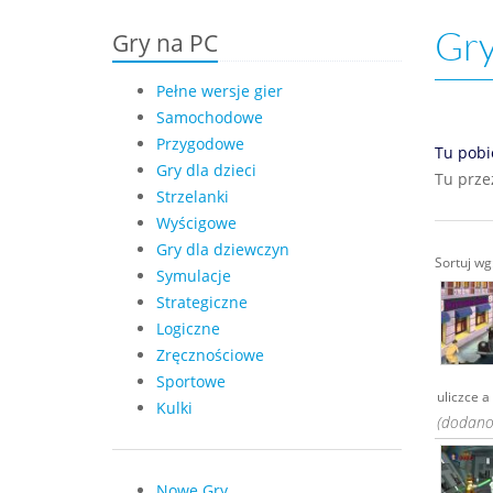
Gry
Gry na PC
Pełne wersje gier
Samochodowe
Przygodowe
Tu pobi
Gry dla dzieci
Tu prze
Strzelanki
Wyścigowe
Gry dla dziewczyn
Sortuj w
Symulacje
Strategiczne
Logiczne
Zręcznościowe
Sportowe
uliczce a
Kulki
(dodano:
Nowe Gry