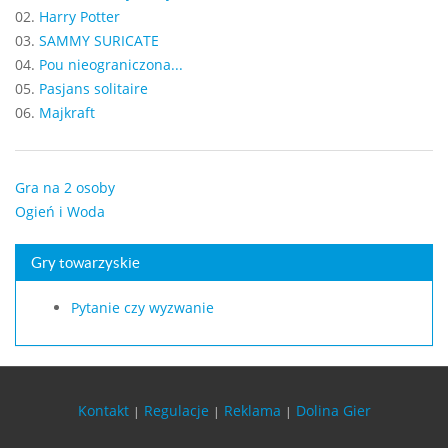
02.
Harry Potter
03.
SAMMY SURICATE
04.
Pou nieograniczona...
05.
Pasjans solitaire
06.
Majkraft
Gra na 2 osoby
Ogień i Woda
Gry towarzyskie
Pytanie czy wyzwanie
Kontakt
Regulacje
Reklama
Dolina Gier
|
|
|