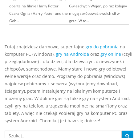
opartą na filmie Harry Potter i
Gwiezdnych Wojen, po raz kolejny
Czara Ognia (Harry Potter and the
mogą spróbować swoich sił w
Gob...
grze. W te...
Tutaj znajdziesz darmowe, super fajne
gry do pobrania
na
komputer PC (Windows),
gry na Androida
oraz
gry online
(czyli
przeglądarkowe) - dla dzieci, dla dziewczyn, dziewczynek i
chłopców, samochodowe. Mamy stare i nowe gry odlotowe!
Pełne wersje oraz demo. Programy do pobrania (Windows)
najpierw pobieramy z serwera (wykonujemy download,
ściągamy), potem instalujemy na lokalnym komputerze i
możemy grać. W dolinie gier są także gry na system Android,
czyli gry na telefon, urządzenia mobilne: na smarftony oraz
tablety. A więc nie czekaj! Pobieraj gry na komputer PC oraz
system Android. Chomikuj je i baw się dobrze!