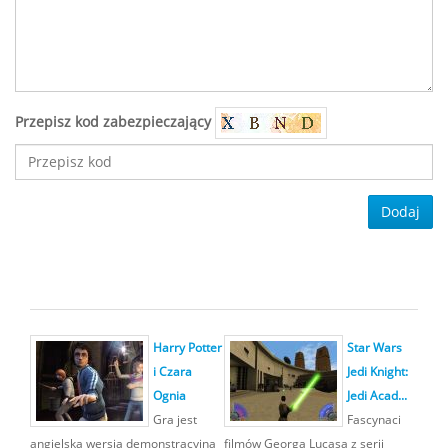
Przepisz kod zabezpieczający
Dodaj
Harry Potter
Star Wars
i Czara
Jedi Knight:
Ognia
Jedi Acad...
Gra jest
Fascynaci
angielską wersją demonstracyjną
filmów Georga Lucasa z serii