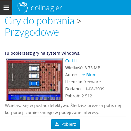
dolina
gier
Menu
główne
Gry do pobrania
>
Przygodowe
Tu pobierzesz gry na system Windows.
Cult II
Wielkość:
3.73 MB
Autor:
Lee Blum
Licencja:
freeware
Dodano:
11-08-2009
Pobrań:
2 512
Wcielasz się w postać detektywa. Śledzisz prezesa potężnej
korporacji zamieszanego w podejrzane interesy.
Pobierz