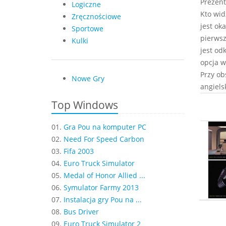
Prezent
Logiczne
Kto wid
Zręcznościowe
jest ok
Sportowe
pierwsz
Kulki
jest od
opcja w
Przy ob
Nowe Gry
angiels
Top Windows
01.
Gra Pou na komputer PC
02.
Need For Speed Carbon
03.
Fifa 2003
04.
Euro Truck Simulator
05.
Medal of Honor Allied ...
06.
Symulator Farmy 2013
07.
Instalacja gry Pou na ...
08.
Bus Driver
09.
Euro Truck Simulator 2