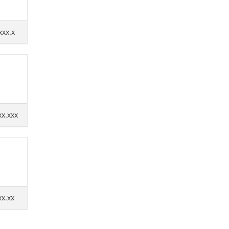
xxx.x
xx.xxx
xx.xx