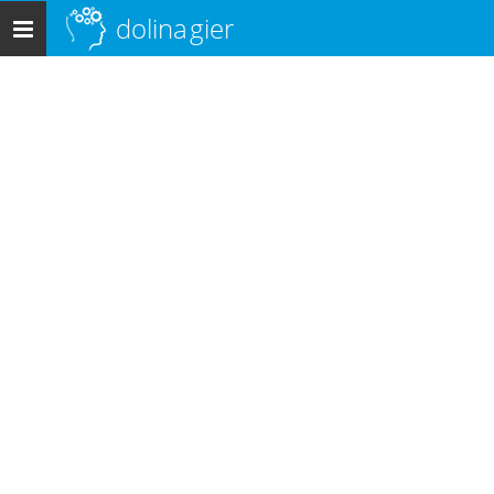
dolina
gier
Menu
główne