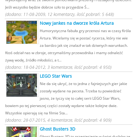
Jeśli wszystko będzie dobrze szło to przyjedzie Ś...
(dodano: 11-08-2009, 12 komentarzy, ilość pobrań: 5 648)
Nowy Jankes na dworze króla Artura
Humorystyczna fabuła gry przenosi nas w czasy Króla
Artura. Wcielamy się w postać rycerza, który nie wie
za bardzo jak się znalazł w tak dziwnych warunkach.
Ktoś odział nas w zbroje, otrzymaliśmy przewodnika i mamy odnaleźć
żywą wodę, źródło młodości, a t...
(dodano: 18-04-2012, 3 komentarze, ilość pobrań: 4 950)
LEGO Star Wars
Nie da się ukryć, że to jedna z fajniejszych gier jakie
zostały wydane na peceta. Trzeba tu powiedzieć
jasno, że tyczy się to całej serii LEGO Star Wars,
bowiem po tej pierwszej części zostały wydane także kolejne dwie.
Wszystkie opierają się na filmie Sta...
(dodano: 28-07-2015, 4 komentarze, ilość pobrań: 4 909)
Ghost Busters 3D
Ghost Busters 3D to przeniesienie w świat duchów ze