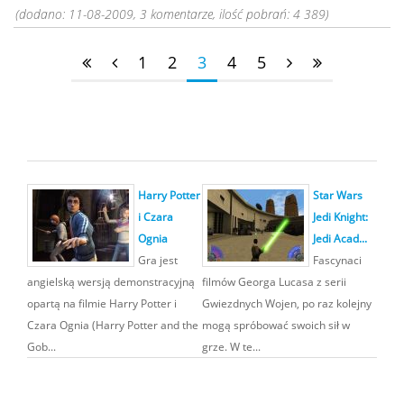
(dodano: 11-08-2009, 3 komentarze, ilość pobrań: 4 389)
1
2
3
4
5
Harry Potter
Star Wars
i Czara
Jedi Knight:
Ognia
Jedi Acad...
Gra jest
Fascynaci
angielską wersją demonstracyjną
filmów Georga Lucasa z serii
opartą na filmie Harry Potter i
Gwiezdnych Wojen, po raz kolejny
Czara Ognia (Harry Potter and the
mogą spróbować swoich sił w
Gob...
grze. W te...