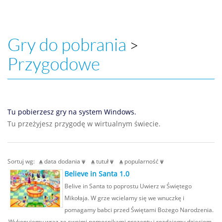
Gry do pobrania
>
Przygodowe
Tu pobierzesz gry na system Windows.
Tu przeżyjesz przygodę w wirtualnym świecie.
Sortuj wg:
data dodania
tutuł
popularność
Believe in Santa 1.0
Belive in Santa to poprostu Uwierz w Świętego
Mikołaja. W grze wcielamy się we wnuczkę i
pomagamy babci przed Świętami Bożego Narodzenia.
Wykonujemy wraz ze swoimi pomocnikami prezenty i rozdajemy dzieciom.