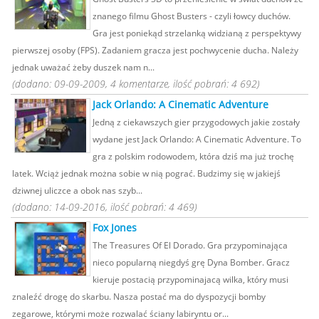
znanego filmu Ghost Busters - czyli łowcy duchów.
Gra jest poniekąd strzelanką widzianą z perspektywy
pierwszej osoby (FPS). Zadaniem gracza jest pochwycenie ducha. Należy
jednak uważać żeby duszek nam n...
(dodano: 09-09-2009, 4 komentarze, ilość pobrań: 4 692)
Jack Orlando: A Cinematic Adventure
Jedną z ciekawszych gier przygodowych jakie zostały
wydane jest Jack Orlando: A Cinematic Adventure. To
gra z polskim rodowodem, która dziś ma już trochę
latek. Wciąż jednak można sobie w nią pograć. Budzimy się w jakiejś
dziwnej uliczce a obok nas szyb...
(dodano: 14-09-2016, ilość pobrań: 4 469)
Fox Jones
The Treasures Of El Dorado. Gra przypominająca
nieco popularną niegdyś grę Dyna Bomber. Gracz
kieruje postacią przypominajacą wilka, który musi
znaleźć drogę do skarbu. Nasza postać ma do dyspozycji bomby
zegarowe, którymi może rozwalać ściany labiryntu or...