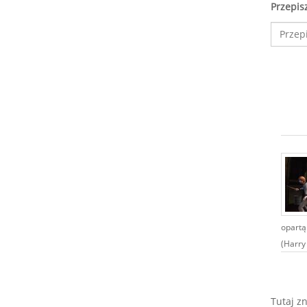
Przepis
opartą
(Harry 
Tutaj z