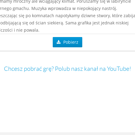
mamy mroczny ale wciągający klimat. Poruszamy się w labiryncie
rnego gmachu. Muzyka wprowadza w niepokojący nastrój.
szczając się po komnatach napotykamy dziwne stwory, które zabi
odbijającą się od ścian siekierą. Sama grafika jest jednak niskiej
lczości i nie powala.
Pobierz
Chcesz pobrać grę? Polub nasz kanał na YouTube!