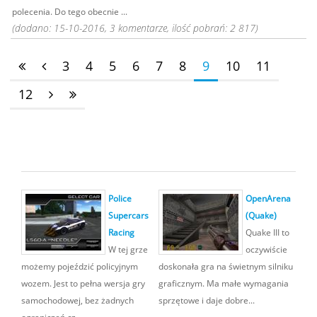
polecenia. Do tego obecnie ...
(dodano: 15-10-2016, 3 komentarze, ilość pobrań: 2 817)
3
4
5
6
7
8
9
10
11
12
Police
OpenArena
Supercars
(Quake)
Racing
Quake III to
W tej grze
oczywiście
możemy pojeździć policyjnym
doskonała gra na świetnym silniku
wozem. Jest to pełna wersja gry
graficznym. Ma małe wymagania
samochodowej, bez żadnych
sprzętowe i daje dobre...