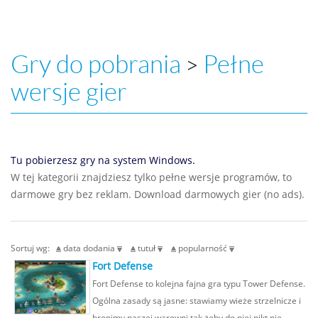
Gry do pobrania
Pełne
>
wersje gier
Tu pobierzesz gry na system Windows.
W tej kategorii znajdziesz tylko pełne wersje programów, to
darmowe gry bez reklam. Download darmowych gier (no ads).
Sortuj wg:
data dodania
tutuł
popularność
Fort Defense
Fort Defense to kolejna fajna gra typu Tower Defense.
Ogólna zasady są jasne: stawiamy wieże strzelnicze i
bronimy naszej warowni tak żeby do niej nikt nie