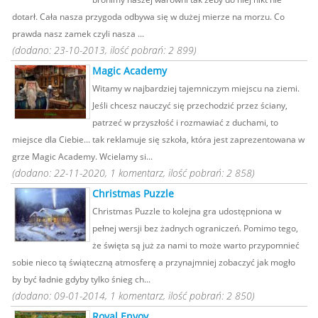
dotarł. Cała nasza przygoda odbywa się w dużej mierze na morzu. Co
prawda nasz zamek czyli nasza ...
(dodano: 23-10-2013, ilość pobrań: 2 899)
Magic Academy
Witamy w najbardziej tajemniczym miejscu na ziemi.
Jeśli chcesz nauczyć się przechodzić przez ściany,
patrzeć w przyszłość i rozmawiać z duchami, to
miejsce dla Ciebie... tak reklamuje się szkoła, która jest zaprezentowana w
grze Magic Academy. Wcielamy si...
(dodano: 22-11-2020, 1 komentarz, ilość pobrań: 2 858)
Christmas Puzzle
Christmas Puzzle to kolejna gra udostępniona w
pełnej wersji bez żadnych ograniczeń. Pomimo tego,
że święta są już za nami to może warto przypomnieć
sobie nieco tą świąteczną atmosferę a przynajmniej zobaczyć jak mogło
by być ładnie gdyby tylko śnieg ch...
(dodano: 09-01-2014, 1 komentarz, ilość pobrań: 2 850)
Royal Envoy