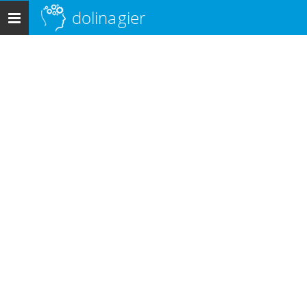
dolina
gier
Menu
główne