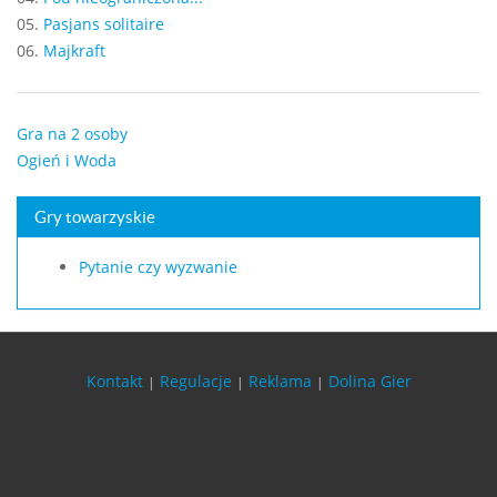
05.
Pasjans solitaire
06.
Majkraft
Gra na 2 osoby
Ogień i Woda
Gry towarzyskie
Pytanie czy wyzwanie
Kontakt
Regulacje
Reklama
Dolina Gier
|
|
|