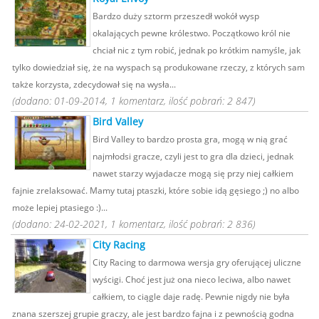
Bardzo duży sztorm przeszedł wokół wysp
okalających pewne królestwo. Początkowo król nie
chciał nic z tym robić, jednak po krótkim namyśle, jak
tylko dowiedział się, że na wyspach są produkowane rzeczy, z których sam
także korzysta, zdecydował się na wysła...
(dodano: 01-09-2014, 1 komentarz, ilość pobrań: 2 847)
Bird Valley
Bird Valley to bardzo prosta gra, mogą w nią grać
najmłodsi gracze, czyli jest to gra dla dzieci, jednak
nawet starzy wyjadacze mogą się przy niej całkiem
fajnie zrelaksować. Mamy tutaj ptaszki, które sobie idą gęsiego ;) no albo
może lepiej ptasiego :)...
(dodano: 24-02-2021, 1 komentarz, ilość pobrań: 2 836)
City Racing
City Racing to darmowa wersja gry oferującej uliczne
wyścigi. Choć jest już ona nieco leciwa, albo nawet
całkiem, to ciągle daje radę. Pewnie nigdy nie była
znana szerszej grupie graczy, ale jest bardzo fajna i z pewnością godna