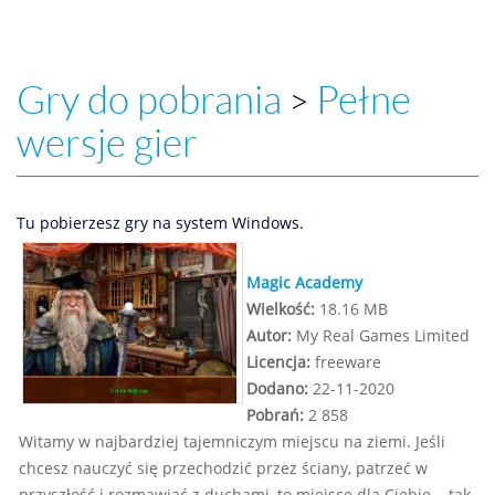
Gry do pobrania
Pełne
>
wersje gier
Tu pobierzesz gry na system Windows.
Magic Academy
Wielkość:
18.16 MB
Autor:
My Real Games Limited
Licencja:
freeware
Dodano:
22-11-2020
Pobrań:
2 858
Witamy w najbardziej tajemniczym miejscu na ziemi. Jeśli
chcesz nauczyć się przechodzić przez ściany, patrzeć w
przyszłość i rozmawiać z duchami, to miejsce dla Ciebie... tak