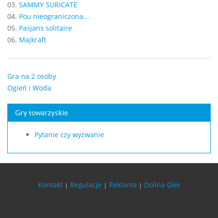
03.
SAMMY SURICATE
04.
Pou nieograniczona...
05.
Pasjans solitaire
06.
Majkraft
Gra na 2 osoby
Ogień i Woda
Gry towarzyskie
Pytanie czy wyzwanie
Kontakt
Regulacje
Reklama
Dolina Gier
|
|
|