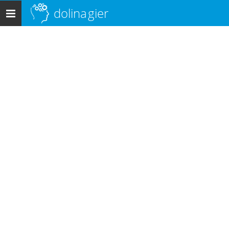
dolina
gier
Menu
główne