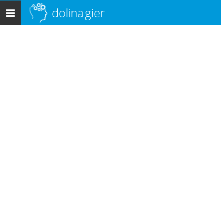
dolina
gier
Menu
główne