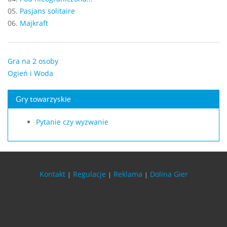
05.
Pasjans solitaire
06.
Majkraft
Gra na 2 osoby
Ogień i Woda
Gry towarzyskie
Pytanie czy wyzwanie
Kontakt
Regulacje
Reklama
Dolina Gier
|
|
|