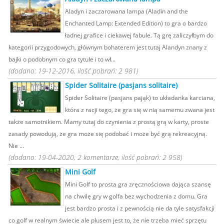
Aladyn i zaczarowana lampa (Aladin and the
Enchanted Lamp: Extended Edition) to gra o bardzo
ładnej grafice i ciekawej fabule. Tą grę zaliczyłbym do
kategorii przygodowych, głównym bohaterem jest tutaj Alandyn znany z
bajki o podobnym co gra tytule i to wł...
(dodano: 19-12-2016, ilość pobrań: 2 981)
Spider Solitaire (pasjans solitaire)
Spider Solitaire (pasjans pająk) to układanka karciana,
która z racji tego, że gra się w nią samemu zwana jest
także samotnikiem. Mamy tutaj do czynienia z prostą grą w karty, proste
zasady powodują, że gra może się podobać i może być grą rekreacyjną.
Nie ...
(dodano: 19-04-2020, 2 komentarze, ilość pobrań: 2 958)
Mini Golf
Mini Golf to prosta gra zręcznościowa dająca szansę
na chwilę gry w golfa bez wychodzenia z domu. Gra
jest bardzo prosta i z pewnością nie da tyle satysfakcji
co golf w realnym świecie ale plusem jest to, że nie trzeba mieć sprzętu