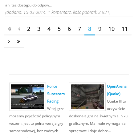
ani też dostępu do odpow...
(dodano: 15-03-2014, 1 komentarz, ilość pobrań: 2 931)
2
3
4
5
6
7
8
9
10
11
Police
OpenArena
Supercars
(Quake)
Racing
Quake III to
W tej grze
oczywiście
możemy pojeździć policyjnym
doskonała gra na świetnym silniku
wozem. Jest to pełna wersja gry
graficznym. Ma małe wymagania
samochodowej, bez żadnych
sprzętowe i daje dobre...