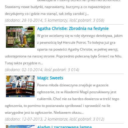
Stawiamy nowe budynki, naprawiamy, burzymy a co najważniejsze
decydujemy co i gdzie ma stanąć, tak żeby zarobić j...
(dodano: 28-10-2014, 5 komentarzy, ilość pobrań: 3 058)
Agatha Christie: Zbrodnia na festynie
W grze wcielamy się w rolę słynnego detektywa, jakim
z pewnością był Hercule Poirot. To kolejna już gra
oparta na powieści Agathy Christie, w pełnej wersji,
udostępniona na naszej stronie. Poprzednio polecaną była Śmierć na Nilu.
Tutaj także przyjdzie n...
(dodano: 02-10-2014, ilość pobrań: 3 014)
Magic Sweets
Pewna młoda dziewczyna znajduje w gazecie
ogłoszenie, że w Akademii Magii poszukiwany jest
cukiernik. Choć nie za bardzo dowierza w treść tego
ogłoszenia, to pomimo to postanawia spróbować i sprawdzić na ile
wiarygodne jest to ogłoszenie. Niebawem okazu...
(dodano: 12-07-2013, 2 komentarze, ilość pobrań: 3 012)
Aladyn i zaczarowana lampa