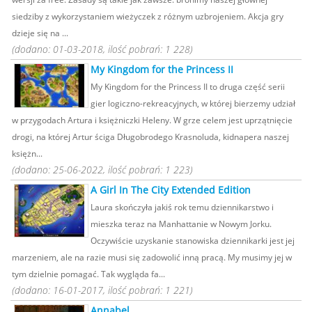
siedziby z wykorzystaniem wieżyczek z różnym uzbrojeniem. Akcja gry
dzieje się na ...
(dodano: 01-03-2018, ilość pobrań: 1 228)
My Kingdom for the Princess II
My Kingdom for the Princess II to druga część serii
gier logiczno-rekreacyjnych, w której bierzemy udział
w przygodach Artura i księżniczki Heleny. W grze celem jest uprzątnięcie
drogi, na której Artur ściga Długobrodego Krasnoluda, kidnapera naszej
księżn...
(dodano: 25-06-2022, ilość pobrań: 1 223)
A Girl In The City Extended Edition
Laura skończyła jakiś rok temu dziennikarstwo i
mieszka teraz na Manhattanie w Nowym Jorku.
Oczywiście uzyskanie stanowiska dziennikarki jest jej
marzeniem, ale na razie musi się zadowolić inną pracą. My musimy jej w
tym dzielnie pomagać. Tak wygląda fa...
(dodano: 16-01-2017, ilość pobrań: 1 221)
Annabel