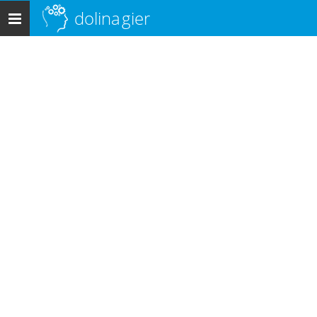
dolina
gier
Menu
główne