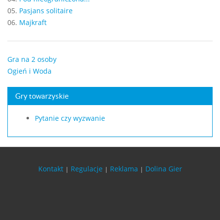
05.
Pasjans solitaire
06.
Majkraft
Gra na 2 osoby
Ogień i Woda
Gry towarzyskie
Pytanie czy wyzwanie
Kontakt
Regulacje
Reklama
Dolina Gier
|
|
|