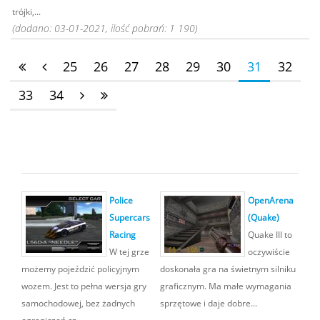
trójki,...
(dodano: 03-01-2021, ilość pobrań: 1 190)
25
26
27
28
29
30
31
32
33
34
Police
OpenArena
Supercars
(Quake)
Racing
Quake III to
W tej grze
oczywiście
możemy pojeździć policyjnym
doskonała gra na świetnym silniku
wozem. Jest to pełna wersja gry
graficznym. Ma małe wymagania
samochodowej, bez żadnych
sprzętowe i daje dobre...