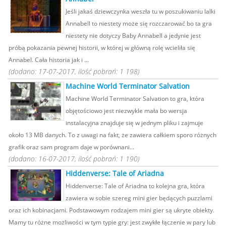
Jeśli jakaś dziewczynka weszła tu w poszukiwaniu lalki
Annabell to niestety może się rozczarować bo ta gra
niestety nie dotyczy Baby Annabell a jedynie jest
próbą pokazania pewnej historii, w której w główną rolę wcieliła się
Annabel. Cała historia jak i ...
(dodano: 17-07-2017, ilość pobrań: 1 198)
Machine World Terminator Salvation
Machine World Terminator Salvation to gra, która
objętościowo jest niezwykle mała bo wersja
instalacyjna znajduje się w jednym pliku i zajmuje
około 13 MB danych. To z uwagi na fakt, że zawiera całkiem sporo różnych
grafik oraz sam program daje w porównani...
(dodano: 16-07-2017, ilość pobrań: 1 190)
Hiddenverse: Tale of Ariadna
Hiddenverse: Tale of Ariadna to kolejna gra, która
zawiera w sobie szereg mini gier będących puzzlami
oraz ich kobinacjami. Podstawowym rodzajem mini gier są ukryte obiekty.
Mamy tu różne możliwości w tym typie gry: jest zwykłe łączenie w pary lub