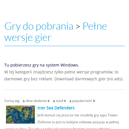
Gry do pobrania
Pełne
>
wersje gier
Tu pobierzesz gry na system Windows.
W tej kategorii znajdziesz tylko pełne wersje programów, to
darmowe gry bez reklam. Download darmowych gier (no ads).
Sortuj wg:
data dodania
tutuł
popularność
Iron Sea Defenders
Jeśli komuś się jeszcze nie znudziły gry typu Tower
Defense to jest tu kolejna ciekawa pozycja w pełnej
wersji za free. Zasady są takie jak zawsze: bronimy naszej głównej