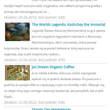
każdym bądź razie jest dość oryginalna, ma całkiem przyjemną grafikę i
prostą, ale nienaciąganą (aż za ...
(dodano: 05-06-2018, ilość pobrań: 949)
The Worlds Legends: Kashchey the Immortal
Legendy Świata: Koszczej Nieśmiertelny to gra oparta
jest na rosyjskich legendach i baśniach o Koszczeju
Nieśmiertelnym, złym czarowniku, który porwał
księżniczkę. Gracz wciela się w postać bohatera, który wyrusza na
wyprawę, aby ocalić księżniczkę i pokon...
(dodano: 23-06-2024, ilość pobrań: 870)
Jos Dream Organic Coffee
Jo to młoda kobieta, która po szkole zapragnęła
wybrać się w podróż dookoła świata. Po powrocie z
podróży Jo spotyka Marca i dyskutują o tym co chcieliby robić. Okazuje się,
że oboje chcą tego samego: otworzyć kawiarnię. Jak pomyśleli, tak zrobili.
Kupili...
(dodano: 22-08-2022, ilość pobrań: 846)
Dream Day Honeymoon