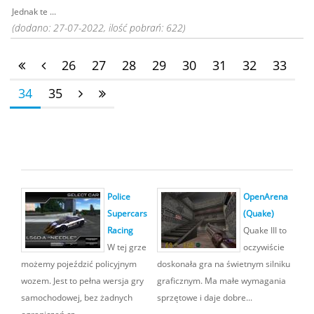
Jednak te ...
(dodano: 27-07-2022, ilość pobrań: 622)
26
27
28
29
30
31
32
33
34
35
Police
OpenArena
Supercars
(Quake)
Racing
Quake III to
W tej grze
oczywiście
możemy pojeździć policyjnym
doskonała gra na świetnym silniku
wozem. Jest to pełna wersja gry
graficznym. Ma małe wymagania
samochodowej, bez żadnych
sprzętowe i daje dobre...