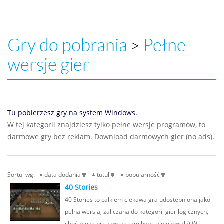
Gry do pobrania
Pełne
>
wersje gier
Tu pobierzesz gry na system Windows.
W tej kategorii znajdziesz tylko pełne wersje programów, to
darmowe gry bez reklam. Download darmowych gier (no ads).
Sortuj wg:
data dodania
tutuł
popularność
40 Stories
40 Stories to całkiem ciekawa gra udostępniona jako
pełna wersja, zaliczana do kategorii gier logicznych,
choć może nie zawsze tam bym ją ulokował ;) W