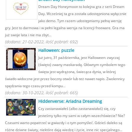
Dream Day Honeymoon to kolejna gra z serii Dream
Day. Wcześniej ta gra została udostępniona wyłącznie
jako demo. Tym razem udostępniamy pełną wersję
gry. Jest to darmowa i w pełni legalna wersja na licencji freeware. Gra ma
już swoje lata i nie ma zbyt...
(dodano: 21-02-2022, ilość pobrań: 692)
Halloween: puzzle
Już jutro, 31 października, jest Halloween: zwyczaj
(święto) zwany maskaradą. Głównym symbolem tego
święta jest wydrążona, świecąca dynia, w której
światło widoczne jest przez boczny otwór lub też nawet napis. Zwolennicy
spędzania tego czasu przed kompu...
(dodano: 30-10-2022, ilość pobrań: 665)
Hiddenverse: Ariadna Dreaming
Czy zastanawiałeś (albo zastanawiałaś) się, czy
jesteśmy tylko my sami w całym wszechświecie? Nie?
Czasami warto popatrzeć w gwiazdy i o tym pomyśleć. Gdzieś daleko są
różne dziwne światy, niektóre dają wiedzę i życie, inne nic specjalnego...