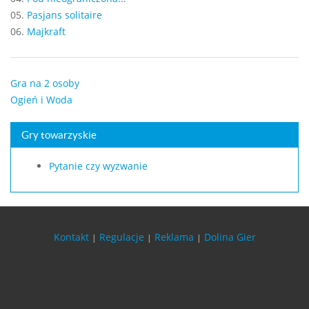
05.
Pasjans solitaire
06.
Majkraft
Gra na 2 osoby
Ogień i Woda
Gry towarzyskie
Pytanie czy wyzwanie
Kontakt
Regulacje
Reklama
Dolina Gier
|
|
|