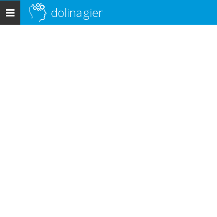
dolina
gier
Menu
główne