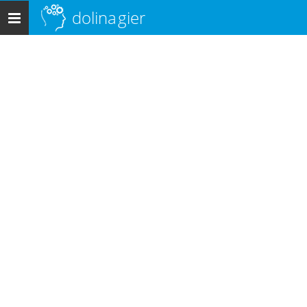
dolina
gier
Menu
główne