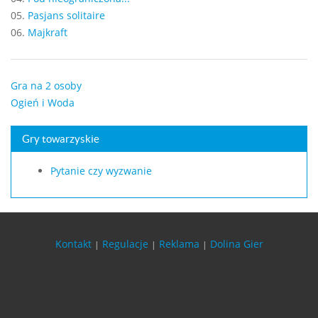
05.
Pasjans solitaire
06.
Majkraft
Gra na 2 osoby
Ogień i Woda
Gry towarzyskie
Pytanie czy wyzwanie
Kontakt
Regulacje
Reklama
Dolina Gier
|
|
|