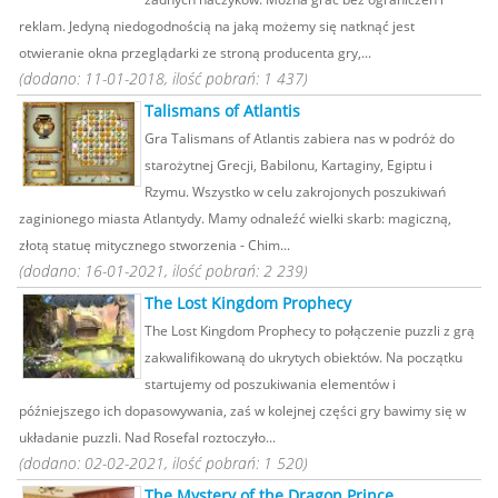
reklam. Jedyną niedogodnością na jaką możemy się natknąć jest
otwieranie okna przeglądarki ze stroną producenta gry,...
(dodano: 11-01-2018, ilość pobrań: 1 437)
Talismans of Atlantis
Gra Talismans of Atlantis zabiera nas w podróż do
starożytnej Grecji, Babilonu, Kartaginy, Egiptu i
Rzymu. Wszystko w celu zakrojonych poszukiwań
zaginionego miasta Atlantydy. Mamy odnaleźć wielki skarb: magiczną,
złotą statuę mitycznego stworzenia - Chim...
(dodano: 16-01-2021, ilość pobrań: 2 239)
The Lost Kingdom Prophecy
The Lost Kingdom Prophecy to połączenie puzzli z grą
zakwalifikowaną do ukrytych obiektów. Na początku
startujemy od poszukiwania elementów i
późniejszego ich dopasowywania, zaś w kolejnej części gry bawimy się w
układanie puzzli. Nad Rosefal roztoczyło...
(dodano: 02-02-2021, ilość pobrań: 1 520)
The Mystery of the Dragon Prince