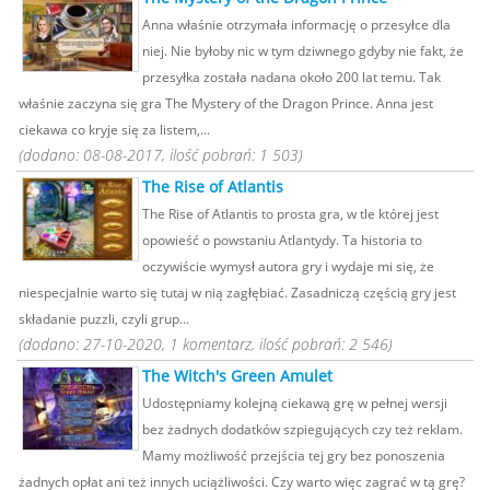
Anna właśnie otrzymała informację o przesyłce dla
niej. Nie byłoby nic w tym dziwnego gdyby nie fakt, że
przesyłka została nadana około 200 lat temu. Tak
właśnie zaczyna się gra The Mystery of the Dragon Prince. Anna jest
ciekawa co kryje się za listem,...
(dodano: 08-08-2017, ilość pobrań: 1 503)
The Rise of Atlantis
The Rise of Atlantis to prosta gra, w tle której jest
opowieść o powstaniu Atlantydy. Ta historia to
oczywiście wymysł autora gry i wydaje mi się, że
niespecjalnie warto się tutaj w nią zagłębiać. Zasadniczą częścią gry jest
składanie puzzli, czyli grup...
(dodano: 27-10-2020, 1 komentarz, ilość pobrań: 2 546)
The Witch's Green Amulet
Udostępniamy kolejną ciekawą grę w pełnej wersji
bez żadnych dodatków szpiegujących czy też reklam.
Mamy możliwość przejścia tej gry bez ponoszenia
żadnych opłat ani też innych uciążliwości. Czy warto więc zagrać w tą grę?