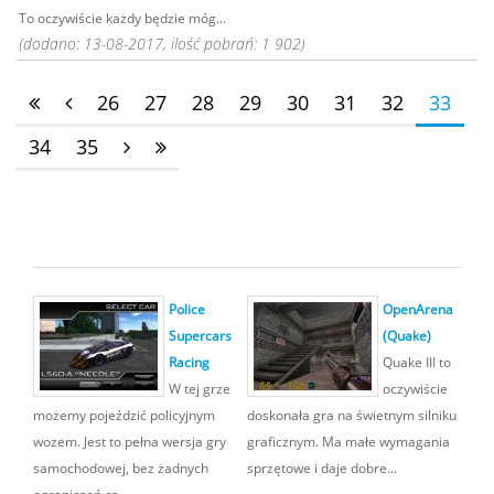
To oczywiście każdy będzie móg...
(dodano: 13-08-2017, ilość pobrań: 1 902)
26
27
28
29
30
31
32
33
34
35
Police
OpenArena
Supercars
(Quake)
Racing
Quake III to
W tej grze
oczywiście
możemy pojeździć policyjnym
doskonała gra na świetnym silniku
wozem. Jest to pełna wersja gry
graficznym. Ma małe wymagania
samochodowej, bez żadnych
sprzętowe i daje dobre...