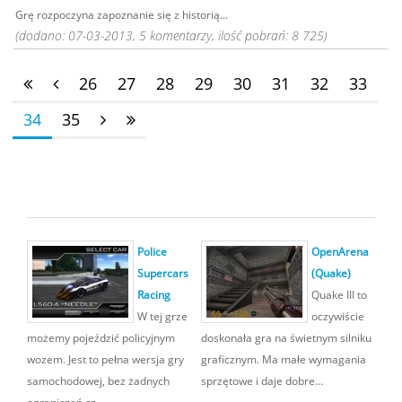
Grę rozpoczyna zapoznanie się z historią...
(dodano: 07-03-2013, 5 komentarzy, ilość pobrań: 8 725)
26
27
28
29
30
31
32
33
34
35
Police
OpenArena
Supercars
(Quake)
Racing
Quake III to
W tej grze
oczywiście
możemy pojeździć policyjnym
doskonała gra na świetnym silniku
wozem. Jest to pełna wersja gry
graficznym. Ma małe wymagania
samochodowej, bez żadnych
sprzętowe i daje dobre...