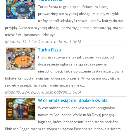
Turbo Fiesta to gra zręcznościowa, w której
prowadzimy bar szybkiej obsługi. Musimy w szybki i
trafny sposób obsłużyć rzesze klientów którzy do nas
przyjdą. Nasz bar szybkiej obsługi, nazwijmy go może restauracją, ma się
mieścić w... kosmosie... Nie pyt...
(dodano: 11-12-2017, ilość pobrań: 1 366)
Turbo Pizza
Historia zaczyna się tak jak czasem w życiu: od
dostrzeżenia ogłoszenia sprzedaży pewnej
nieruchomości. Takie ogłoszenie czyta nasza główna
bohaterka i postanawia tam otworzyć pizzerie. W końcu ma oczywiście
sekretny przepis na pizze. To nie może się nie u...
(dodano: 22-09-2014, ilość pobrań: 3 086)
W osiemdziesiąt dni dookoła świata
W osiemdziesiąt dni dookoła świata (oryginalna
nazwa to Around the World in 80 Days) jest grą
logiczną, która jednocześnie jest historią podróży
Phileasa Fogga razem ze swoim służącym Passepartout dookoła świata.