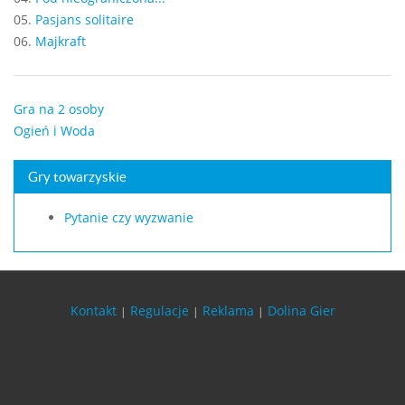
05.
Pasjans solitaire
06.
Majkraft
Gra na 2 osoby
Ogień i Woda
Gry towarzyskie
Pytanie czy wyzwanie
Kontakt
Regulacje
Reklama
Dolina Gier
|
|
|