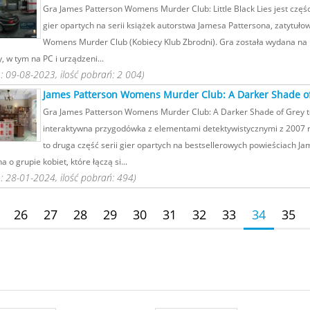
Gra James Patterson Womens Murder Club: Little Black Lies jest częśc
gier opartych na serii książek autorstwa Jamesa Pattersona, zatytuło
Womens Murder Club (Kobiecy Klub Zbrodni). Gra została wydana na
, w tym na PC i urządzeni...
 09-08-2023, ilość pobrań: 2 004)
James Patterson Womens Murder Club: A Darker Shade o
Gra James Patterson Womens Murder Club: A Darker Shade of Grey t
interaktywna przygodówka z elementami detektywistycznymi z 2007 ro
to druga część serii gier opartych na bestsellerowych powieściach J
a o grupie kobiet, które łączą si...
 28-01-2024, ilość pobrań: 494)
26
27
28
29
30
31
32
33
34
35