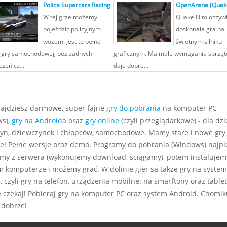
Police Supercars Racing
OpenArena (Quak
W tej grze możemy
Quake III to oczyw
pojeździć policyjnym
doskonała gra na
wozem. Jest to pełna
świetnym silniku
 gry samochodowej, bez żadnych
graficznym. Ma małe wymagania sprzęt
zeń cz...
daje dobre...
najdziesz darmowe, super fajne
gry do pobrania
na komputer PC
s),
gry na Androida
oraz
gry online
(czyli przeglądarkowe) - dla dzie
yn, dziewczynek i chłopców, samochodowe. Mamy stare i nowe gry
e! Pełne wersje oraz demo. Programy do pobrania (Windows) najp
my z serwera (wykonujemy download, ściągamy), potem instalujem
m komputerze i możemy grać. W dolinie gier są także gry na system
 czyli gry na telefon, urządzenia mobilne: na smarftony oraz tablet
e czekaj! Pobieraj gry na komputer PC oraz system Android. Chomiku
 dobrze!