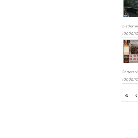
platformy
(dodano:
Patterson
(dodano: