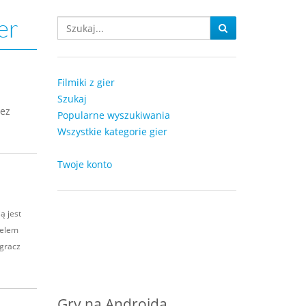
er
Filmiki z gier
Szukaj
bez
Popularne wyszukiwania
Wszystkie kategorie gier
Twoje konto
ą jest
ielem
 gracz
Gry na Androida