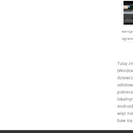
wersja
ogranic
Tutaj z
(Window
dziewcz
odlotow
pobiera
lokalny
Android,
więc ni
baw się