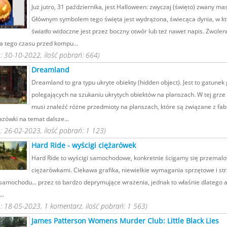
Już jutro, 31 października, jest Halloween: zwyczaj (święto) zwany ma
Głównym symbolem tego święta jest wydrążona, świecąca dynia, w kt
światło widoczne jest przez boczny otwór lub też nawet napis. Zwolen
a tego czasu przed kompu...
 30-10-2022, ilość pobrań: 664)
Dreamland
Dreamland to gra typu ukryte obiekty (hidden object). Jest to gatunek 
polegających na szukaniu ukrytych obiektów na planszach. W tej grze
musi znaleźć różne przedmioty na planszach, które są związane z fabu
zówki na temat dalsze...
 26-02-2023, ilość pobrań: 1 123)
Hard Ride - wyścigi ciężarówek
Hard Ride to wyścigi samochodowe, konkretnie ścigamy się przemal
ciężarówkami. Ciekawa grafika, niewielkie wymagania sprzętowe i st
samochodu... przez to bardzo deprymujące wrażenia, jednak to właśnie dlatego aż
..
 18-05-2023, 1 komentarz, ilość pobrań: 1 563)
James Patterson Womens Murder Club: Little Black Lies