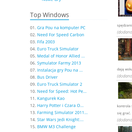
Top Windows
spędzani
01.
Gra Pou na komputer PC
(dodano:
02.
Need For Speed Carbon
03.
Fifa 2003
04.
Euro Truck Simulator
05.
Medal of Honor Allied ...
06.
Symulator Farmy 2013
dają wska
07.
Instalacja gry Pou na ...
(dodano:
08.
Bus Driver
09.
Euro Truck Simulator 2
10.
Need for Speed: Hot Pe...
11.
Kangurek Kao
12.
Harry Potter i Czara O...
kontrola 
13.
Farming Simulator 2011...
się grać. .
14.
Star Wars Jedi Knight:...
(dodano:
15.
BMW M3 Challenge