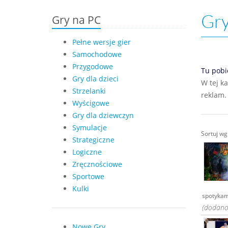
Gry
Gry na PC
Pełne wersje gier
Samochodowe
Przygodowe
Tu pobi
Gry dla dzieci
W tej k
Strzelanki
reklam.
Wyścigowe
Gry dla dziewczyn
Symulacje
Sortuj w
Strategiczne
Logiczne
Zręcznościowe
Sportowe
Kulki
spotykam
(dodano:
Nowe Gry