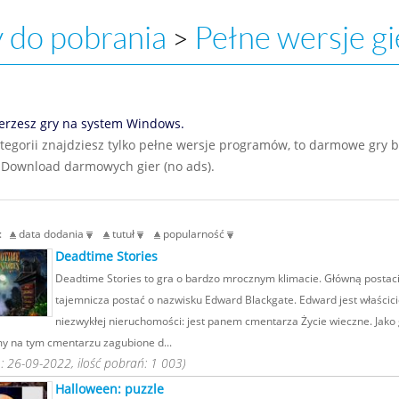
 do pobrania
Pełne wersje gi
>
erzesz gry na system Windows.
ategorii znajdziesz tylko pełne wersje programów, to darmowe gry 
 Download darmowych gier (no ads).
g:
data dodania
tutuł
popularność
Deadtime Stories
Deadtime Stories to gra o bardzo mrocznym klimacie. Główną postaci
tajemnicza postać o nazwisku Edward Blackgate. Edward jest właścic
niezwykłej nieruchomości: jest panem cmentarza Życie wieczne. Jako
y na tym cmentarzu zagubione d...
 26-09-2022, ilość pobrań: 1 003)
Halloween: puzzle