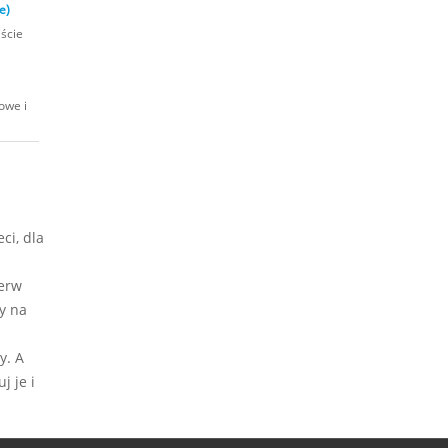
e)
iście
owe i
ci, dla
ierw
y na
y. A
j je i