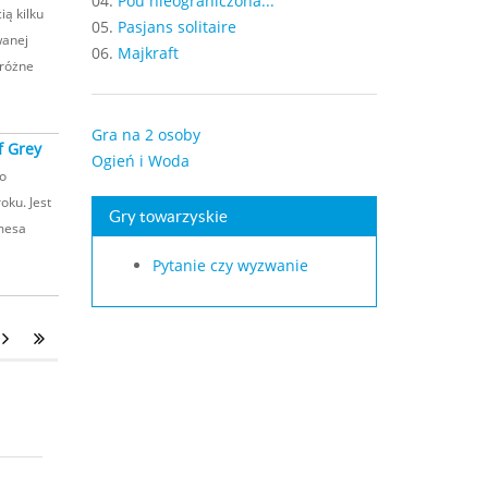
04.
Pou nieograniczona...
ią kilku
05.
Pasjans solitaire
wanej
06.
Majkraft
 różne
Gra na 2 osoby
f Grey
Ogień i Woda
o
ku. Jest
Gry towarzyskie
amesa
Pytanie czy wyzwanie