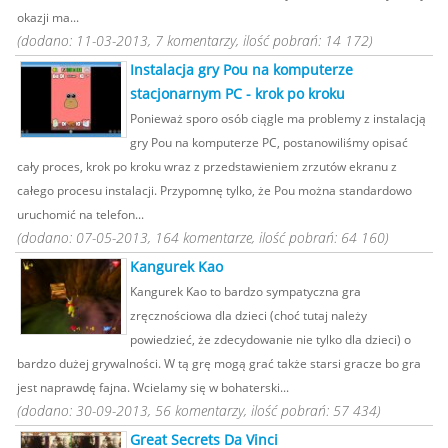
okazji ma...
(dodano: 11-03-2013, 7 komentarzy, ilość pobrań: 14 172)
Instalacja gry Pou na komputerze
stacjonarnym PC - krok po kroku
Ponieważ sporo osób ciągle ma problemy z instalacją
gry Pou na komputerze PC, postanowiliśmy opisać
cały proces, krok po kroku wraz z przedstawieniem zrzutów ekranu z
całego procesu instalacji. Przypomnę tylko, że Pou można standardowo
uruchomić na telefon...
(dodano: 07-05-2013, 164 komentarze, ilość pobrań: 64 160)
Kangurek Kao
Kangurek Kao to bardzo sympatyczna gra
zręcznościowa dla dzieci (choć tutaj należy
powiedzieć, że zdecydowanie nie tylko dla dzieci) o
bardzo dużej grywalności. W tą grę mogą grać także starsi gracze bo gra
jest naprawdę fajna. Wcielamy się w bohaterski...
(dodano: 30-09-2013, 56 komentarzy, ilość pobrań: 57 434)
Great Secrets Da Vinci