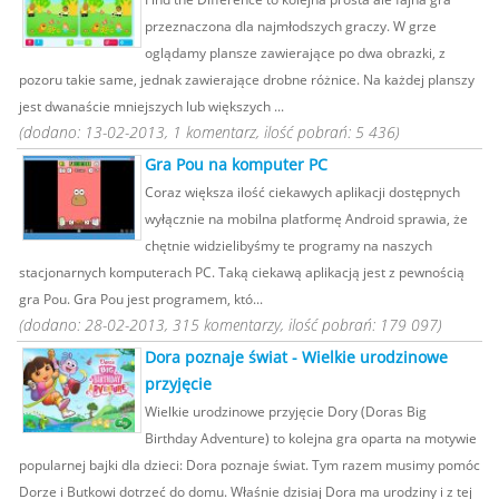
przeznaczona dla najmłodszych graczy. W grze
oglądamy plansze zawierające po dwa obrazki, z
pozoru takie same, jednak zawierające drobne różnice. Na każdej planszy
jest dwanaście mniejszych lub większych ...
(dodano: 13-02-2013, 1 komentarz, ilość pobrań: 5 436)
Gra Pou na komputer PC
Coraz większa ilość ciekawych aplikacji dostępnych
wyłącznie na mobilna platformę Android sprawia, że
chętnie widzielibyśmy te programy na naszych
stacjonarnych komputerach PC. Taką ciekawą aplikacją jest z pewnością
gra Pou. Gra Pou jest programem, któ...
(dodano: 28-02-2013, 315 komentarzy, ilość pobrań: 179 097)
Dora poznaje świat - Wielkie urodzinowe
przyjęcie
Wielkie urodzinowe przyjęcie Dory (Doras Big
Birthday Adventure) to kolejna gra oparta na motywie
popularnej bajki dla dzieci: Dora poznaje świat. Tym razem musimy pomóc
Dorze i Butkowi dotrzeć do domu. Właśnie dzisiaj Dora ma urodziny i z tej