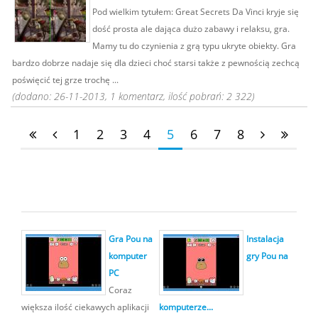
Pod wielkim tytułem: Great Secrets Da Vinci kryje się
dość prosta ale dająca dużo zabawy i relaksu, gra.
Mamy tu do czynienia z grą typu ukryte obiekty. Gra
bardzo dobrze nadaje się dla dzieci choć starsi także z pewnością zechcą
poświęcić tej grze trochę ...
(dodano: 26-11-2013, 1 komentarz, ilość pobrań: 2 322)
1
2
3
4
5
6
7
8
Gra Pou na
Instalacja
komputer
gry Pou na
PC
Coraz
większa ilość ciekawych aplikacji
komputerze...