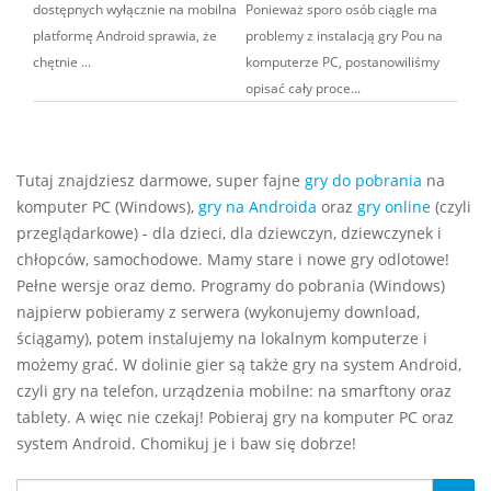
dostępnych wyłącznie na mobilna
Ponieważ sporo osób ciągle ma
platformę Android sprawia, że
problemy z instalacją gry Pou na
chętnie ...
komputerze PC, postanowiliśmy
opisać cały proce...
Tutaj znajdziesz darmowe, super fajne
gry do pobrania
na
komputer PC (Windows),
gry na Androida
oraz
gry online
(czyli
przeglądarkowe) - dla dzieci, dla dziewczyn, dziewczynek i
chłopców, samochodowe. Mamy stare i nowe gry odlotowe!
Pełne wersje oraz demo. Programy do pobrania (Windows)
najpierw pobieramy z serwera (wykonujemy download,
ściągamy), potem instalujemy na lokalnym komputerze i
możemy grać. W dolinie gier są także gry na system Android,
czyli gry na telefon, urządzenia mobilne: na smarftony oraz
tablety. A więc nie czekaj! Pobieraj gry na komputer PC oraz
system Android. Chomikuj je i baw się dobrze!