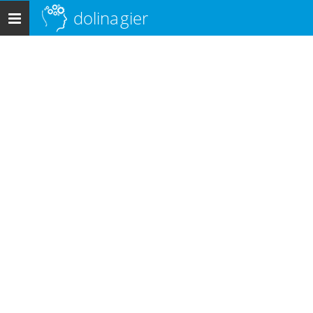
dolina
gier
Menu
główne