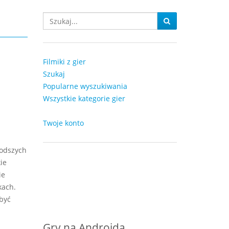
Filmiki z gier
Szukaj
Popularne wyszukiwania
Wszystkie kategorie gier
Twoje konto
łodszych
ie
ie
kach.
być
Gry na Androida