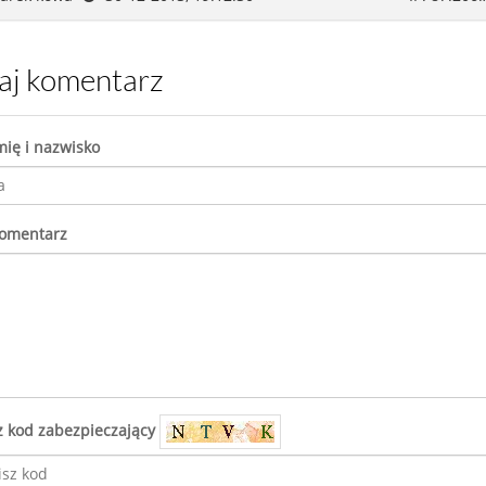
daj komentarz
mię i nazwisko
komentarz
z kod zabezpieczający