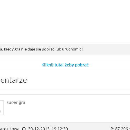
: kiedy gra nie daje się pobrać lub uruchomić!
Kliknij tutaj żeby pobrać
mentarze
suoer gra
arek kowa
30-12-2013, 19:12:30
IP: 87.206.