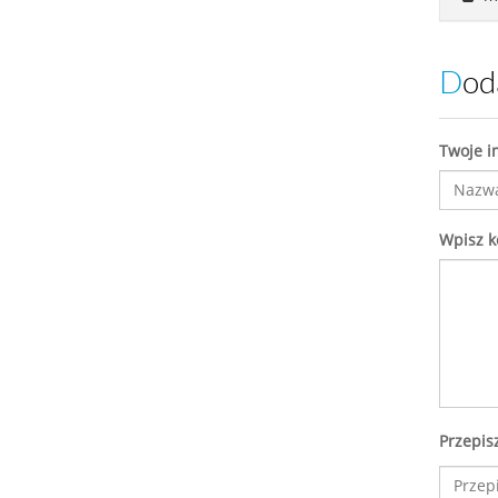
Do
Twoje i
Wpisz 
Przepis