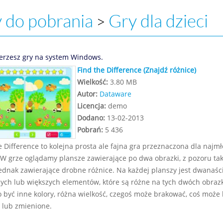
 do pobrania
Gry dla dzieci
>
erzesz gry na system Windows.
Find the Difference (Znajdź różnice)
Wielkość:
3.80 MB
Autor:
Dataware
Licencja:
demo
Dodano:
13-02-2013
Pobrań:
5 436
e Difference to kolejna prosta ale fajna gra przeznaczona dla najm
 W grze oglądamy plansze zawierające po dwa obrazki, z pozoru tak
ednak zawierające drobne różnice. Na każdej planszy jest dwanaśc
ych lub większych elementów, które są różne na tych dwóch obraz
 być inne kolory, różna wielkość, czegoś może brakować, coś może 
 lub zmienione.