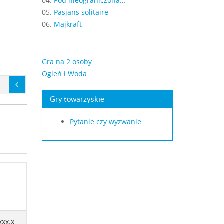
04.
Pou nieograniczona...
05.
Pasjans solitaire
06.
Majkraft
Gra na 2 osoby
Ogień i Woda
Gry towarzyskie
Pytanie czy wyzwanie
xxx.x