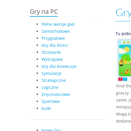
Gry
Gry na PC
Pełne wersje gier
Samochodowe
Tu pobi
Przygodowe
Gry dla dzieci
Strzelanki
Wyścigowe
Gry dla dziewczyn
Symulacje
Strategiczne
Find th
Logiczne
graczy.
Zręcznościowe
same, j
Sportowe
mniejsz
Kulki
Mogą to
dodane
Nowe Gry