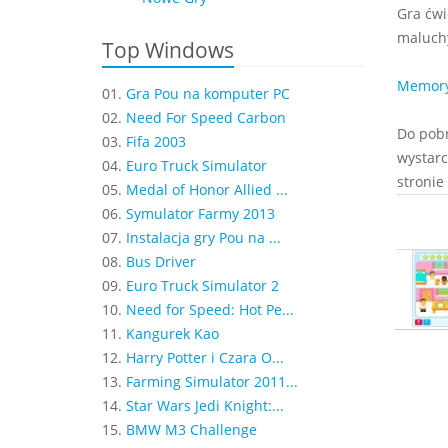
Gra ćwi
maluchy
Top Windows
Memory 
01.
Gra Pou na komputer PC
02.
Need For Speed Carbon
Do pobr
03.
Fifa 2003
wystarc
04.
Euro Truck Simulator
stronie
05.
Medal of Honor Allied ...
06.
Symulator Farmy 2013
07.
Instalacja gry Pou na ...
08.
Bus Driver
09.
Euro Truck Simulator 2
10.
Need for Speed: Hot Pe...
11.
Kangurek Kao
12.
Harry Potter i Czara O...
13.
Farming Simulator 2011...
14.
Star Wars Jedi Knight:...
15.
BMW M3 Challenge