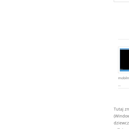
mobiln
...
Tutaj z
(Window
dziewcz