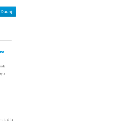
Dodaj
 na
sób
my z
ci, dla