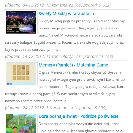
(dodano: 04-12-2012, 13 komentarzy, ilość pobrań: 9 622)
Święty Mikołaj w tarapatach
Święty Mikołaj pogubił prezenty... i co teraz? Musimy
pomóc mu je pozbierać. Ryzykujemy życie ale co
tam... Nawet Mikołajowi może się zdarzyć, że zrobi
straszny bałagan i zgubi prezenty. Razem z ciekawie wyglądającym oraz
fajnie przez nas sterowanym my...
(dodano: 14-12-2012, 11 komentarzy, ilość pobrań: 11 148)
Memory (Pamięć) - Matching Game
O grze Memory (Pamięć) każdy chyba już słyszał a
nawet grał w tego typu grę prawdziwymi kartami lub
na komputerze. Tego typu gra to fajna zabawa, która
trenuje i rozwija naszą pamięć. W tym konkretnym przykładzie, gra
nazwana została przez producenta ja...
(dodano: 24-12-2012, 1 komentarz, ilość pobrań: 5 999)
Dora poznaje świat - Podróże po świecie
Dora znana jest chyba wszystkim dzieciom, które
lubią oglądać bajki. Jest ona główną bohaterką całej