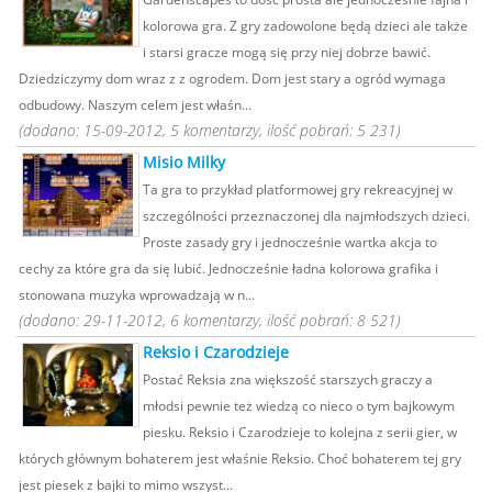
kolorowa gra. Z gry zadowolone będą dzieci ale także
i starsi gracze mogą się przy niej dobrze bawić.
Dziedziczymy dom wraz z z ogrodem. Dom jest stary a ogród wymaga
odbudowy. Naszym celem jest właśn...
(dodano: 15-09-2012, 5 komentarzy, ilość pobrań: 5 231)
Misio Milky
Ta gra to przykład platformowej gry rekreacyjnej w
szczególności przeznaczonej dla najmłodszych dzieci.
Proste zasady gry i jednocześnie wartka akcja to
cechy za które gra da się lubić. Jednocześnie ładna kolorowa grafika i
stonowana muzyka wprowadzają w n...
(dodano: 29-11-2012, 6 komentarzy, ilość pobrań: 8 521)
Reksio i Czarodzieje
Postać Reksia zna większość starszych graczy a
młodsi pewnie też wiedzą co nieco o tym bajkowym
piesku. Reksio i Czarodzieje to kolejna z serii gier, w
których głównym bohaterem jest właśnie Reksio. Choć bohaterem tej gry
jest piesek z bajki to mimo wszyst...