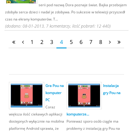
serii pod nazwą Dora poznaje świat. Bajka przebojem
zdobyła serca dzieci i nadal je zdobywa. Po sukcesie w telewizji przyszedł
czas na ekrany komputerów. T...
(dodano: 08-01-2013, 7 komentarzy, ilość pobrań: 12 440)
1
2
3
4
5
6
7
8
Gra Pou na
Instalacja
komputer
gry Pou na
PC
Coraz
większa ilość ciekawych aplikacji
komputerze...
dostępnych wyłącznie na mobilna
Ponieważ sporo osób ciągle ma
platformę Android sprawia, że
problemy z instalacją gry Pou na