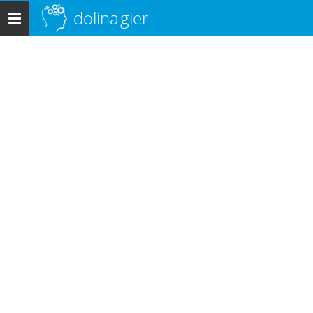
dolina
gier
Menu
główne