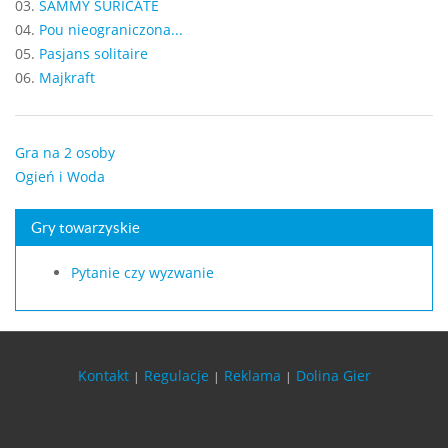
03.
SAMMY SURICATE
04.
Pou nieograniczona...
05.
Pasjans solitaire
06.
Majkraft
Gra na 2 osoby
Ogień i Woda
Gry towarzyskie
Pytanie czy wyzwanie
Kontakt
Regulacje
Reklama
Dolina Gier
|
|
|