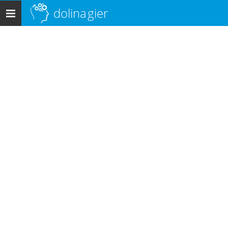
dolina
gier
Menu
główne