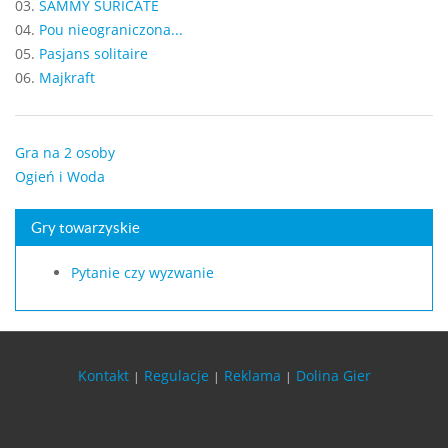
03.
SAMMY SURICATE
04.
Pou nieograniczona...
05.
Pasjans solitaire
06.
Majkraft
Gra na 2 osoby
Ogień i Woda
Gry towarzyskie
Pytanie czy wyzwanie
Kontakt
Regulacje
Reklama
Dolina Gier
|
|
|