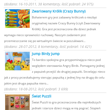
(dodano: 16-10-2011, 38 komentarzy, ilość pobrań: 24 975)
Zwariowany Królik (Crazy Bunny)
Bohaterem gry jest zabawny króliczek o niezbyt
oryginalnej nazwie Crazy Bunny (czyli Zwariowany
Królik). Gra jest przeznaczona dla dzieci jednak
wymaga nieco sprawności ruchowej. Naszym zadaniem jest
przemieszczanie się po wirtualnym świecie w poszukiwani...
(dodano: 28-07-2012, 8 komentarzy, ilość pobrań: 14 421)
Jump Birdy Jump
To bardzo spokojna gra przypominająca nieco pod
względem sterowania Angry Birds. Pomagamy jednej
z papużek przejść do drugiej papużki. Strzelając nieco
jak z procy przeskakujemy sterując papużką z jednej liny na drugą do celu
jakim jest druga papużka niero...
(dodano: 18-08-2012, ilość pobrań: 3 699)
Świat Puzzli
Świat Puzzli to gra przeznaczona dla najmłodszych
jednak i starsze dzieci mogą w nią pograć. Stopień