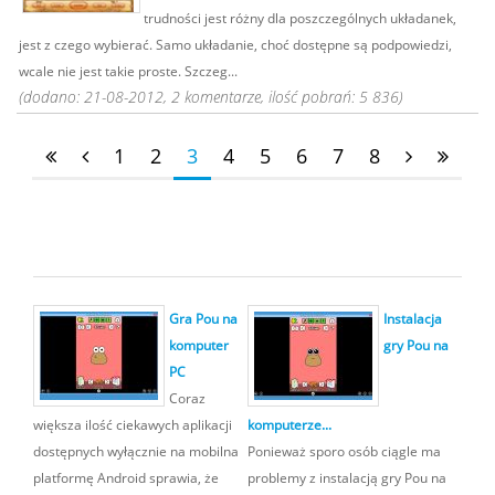
trudności jest różny dla poszczególnych układanek,
jest z czego wybierać. Samo układanie, choć dostępne są podpowiedzi,
wcale nie jest takie proste. Szczeg...
(dodano: 21-08-2012, 2 komentarze, ilość pobrań: 5 836)
1
2
3
4
5
6
7
8
Gra Pou na
Instalacja
komputer
gry Pou na
PC
Coraz
większa ilość ciekawych aplikacji
komputerze...
dostępnych wyłącznie na mobilna
Ponieważ sporo osób ciągle ma
platformę Android sprawia, że
problemy z instalacją gry Pou na