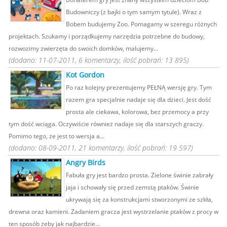
Budowniczy (z bajki o tym samym tytule). Wraz z
Bobem budujemy Zoo. Pomagamy w szeregu różnych
projektach. Szukamy i porządkujemy narzędzia potrzebne do budowy,
rozwozimy zwierzęta do swoich domków, malujemy...
(dodano: 11-07-2011, 6 komentarzy, ilość pobrań: 13 895)
Kot Gordon
Po raz kolejny prezentujemy PEŁNĄ wersję gry. Tym
razem gra specjalnie nadaje się dla dzieci. Jest dość
prosta ale ciekawa, kolorowa, bez przemocy a przy
tym dość wciąga. Oczywiście również nadaje się dla starszych graczy.
Pomimo tego, że jest to wersja a...
(dodano: 08-09-2011, 21 komentarzy, ilość pobrań: 19 597)
Angry Birds
Fabuła gry jest bardzo prosta. Zielone świnie zabrały
jaja i schowały się przed zemstą ptaków. Świnie
ukrywają się za konstrukcjami stworzonymi ze szkła,
drewna oraz kamieni. Zadaniem gracza jest wystrzelanie ptaków z procy w
ten sposób żeby jak najbardzie...