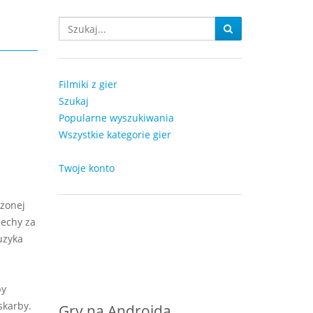
Filmiki z gier
Szukaj
Popularne wyszukiwania
Wszystkie kategorie gier
Twoje konto
czonej
cechy za
uzyka
by
skarby.
Gry na Androida