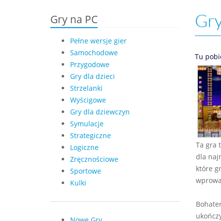
Gry
Gry na PC
Pełne wersje gier
Samochodowe
Tu pobi
Przygodowe
Gry dla dzieci
Strzelanki
Wyścigowe
Gry dla dziewczyn
Symulacje
Strategiczne
Ta gra 
Logiczne
dla naj
Zręcznościowe
które g
Sportowe
wprowad
Kulki
Bohater
ukończy
Nowe Gry