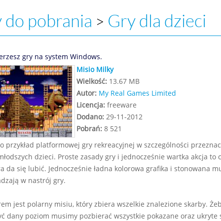
 do pobrania
Gry dla dzieci
>
erzesz gry na system Windows.
Misio Milky
Wielkość:
13.67 MB
Autor:
My Real Games Limited
Licencja:
freeware
Dodano:
29-11-2012
Pobrań:
8 521
to przykład platformowej gry rekreacyjnej w szczególności przezna
młodszych dzieci. Proste zasady gry i jednocześnie wartka akcja to 
ra da się lubić. Jednocześnie ładna kolorowa grafika i stonowana m
zają w nastrój gry.
em jest polarny misiu, który zbiera wszelkie znalezione skarby. Że
ć dany poziom musimy pozbierać wszystkie pokazane oraz ukryte 