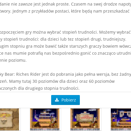
danie nie zawsze jest jednak proste. Czasem na swej drodze napot
twory. Jednym z przykładów postaci, które będą nam przeszkadzać 
ozpoczęciem gry można wybrać stopień trudności. Możemy wybrać
y stopień trudności: dla dzieci lub tez stopień drugi, trudniejszy.
ugim stopniu gra może bawić także starszych graczy bowiem wówc
ce nas mumie potrafią nas bezpośrednio gonić co znacząco utrudn
enie poziomu.
ky Bear: Riches Rider jest do pobrania jako pełna wersja, bez żadn
zeń. Mamy tutaj 30 poziomów dla dzieci oraz 60 poziomów
czonych dla drugiego stopnia trudności.
Pobierz