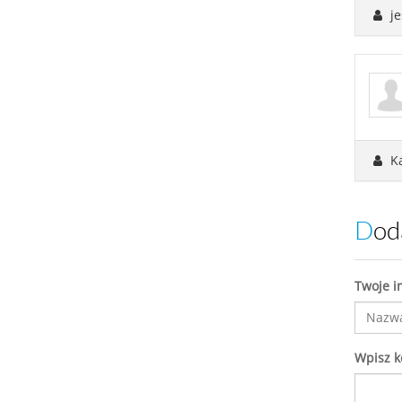
je
Ka
Do
Twoje i
Wpisz 