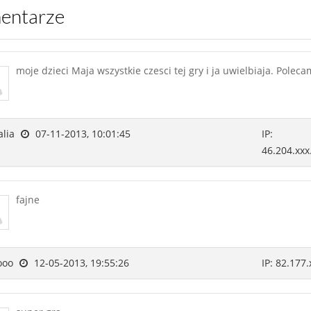
mentarze
moje dzieci Maja wszystkie czesci tej gry i ja uwielbiaja. Poleca
lia
07-11-2013, 10:01:45
IP:
46.204.xxx
fajne
ooo
12-05-2013, 19:55:26
IP: 82.177.