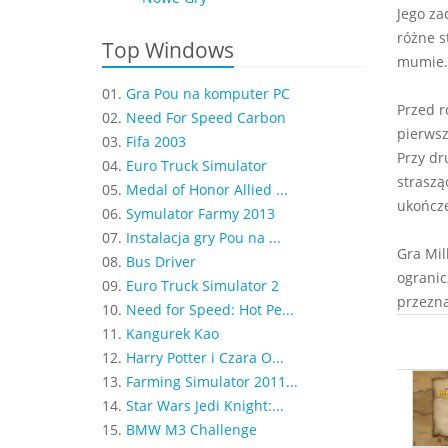
Jego za
różne s
Top Windows
mumie.
01.
Gra Pou na komputer PC
Przed r
02.
Need For Speed Carbon
pierwsz
03.
Fifa 2003
Przy dr
04.
Euro Truck Simulator
straszą
05.
Medal of Honor Allied ...
ukończ
06.
Symulator Farmy 2013
07.
Instalacja gry Pou na ...
Gra Mil
08.
Bus Driver
ogranic
09.
Euro Truck Simulator 2
przezna
10.
Need for Speed: Hot Pe...
11.
Kangurek Kao
12.
Harry Potter i Czara O...
13.
Farming Simulator 2011...
14.
Star Wars Jedi Knight:...
15.
BMW M3 Challenge