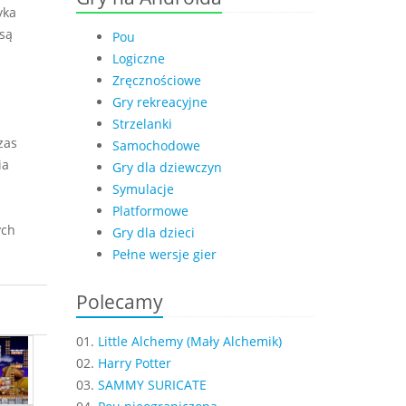
yka
są
Pou
Logiczne
Zręcznościowe
Gry rekreacyjne
Strzelanki
zas
Samochodowe
ia
Gry dla dziewczyn
Symulacje
Platformowe
ych
Gry dla dzieci
Pełne wersje gier
Polecamy
01.
Little Alchemy (Mały Alchemik)
02.
Harry Potter
03.
SAMMY SURICATE