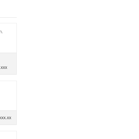
m.
.xxx
xxx.xx