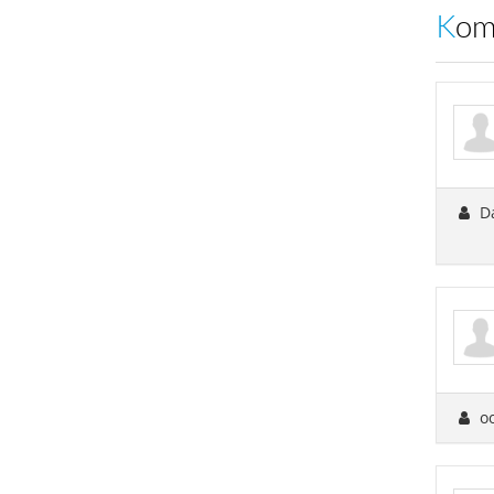
Ko
Da
o