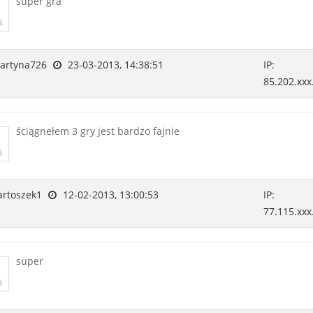
super gra
artyna726
23-03-2013, 14:38:51
IP:
85.202.xxx
ściągnełem 3 gry jest bardzo fajnie
rtoszek1
12-02-2013, 13:00:53
IP:
77.115.xxx
super