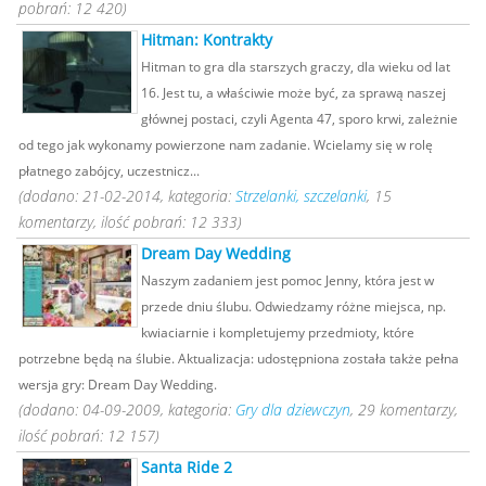
pobrań: 12 420)
Hitman: Kontrakty
Hitman to gra dla starszych graczy, dla wieku od lat
16. Jest tu, a właściwie może być, za sprawą naszej
głównej postaci, czyli Agenta 47, sporo krwi, zależnie
od tego jak wykonamy powierzone nam zadanie. Wcielamy się w rolę
płatnego zabójcy, uczestnicz...
(dodano: 21-02-2014, kategoria:
Strzelanki, szczelanki
, 15
komentarzy, ilość pobrań: 12 333)
Dream Day Wedding
Naszym zadaniem jest pomoc Jenny, która jest w
przede dniu ślubu. Odwiedzamy różne miejsca, np.
kwiaciarnie i kompletujemy przedmioty, które
potrzebne będą na ślubie. Aktualizacja: udostępniona została także pełna
wersja gry: Dream Day Wedding.
(dodano: 04-09-2009, kategoria:
Gry dla dziewczyn
, 29 komentarzy,
ilość pobrań: 12 157)
Santa Ride 2