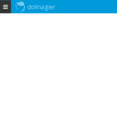
dolina
gier
Menu
główne