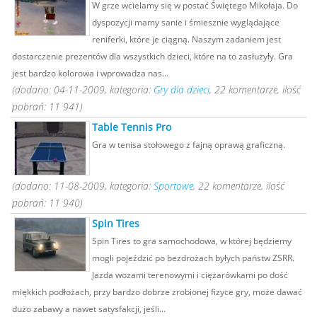
W grze wcielamy się w postać Świętego Mikołaja. Do
dyspozycji mamy sanie i śmiesznie wyglądające
reniferki, które je ciągną. Naszym zadaniem jest
dostarczenie prezentów dla wszystkich dzieci, które na to zasłużyły. Gra
jest bardzo kolorowa i wprowadza nas...
(dodano: 04-11-2009, kategoria:
Gry dla dzieci
, 22 komentarze, ilość
pobrań: 11 941)
Table Tennis Pro
Gra w tenisa stołowego z fajną oprawą graficzną.
(dodano: 11-08-2009, kategoria:
Sportowe
, 22 komentarze, ilość
pobrań: 11 940)
Spin Tires
Spin Tires to gra samochodowa, w której będziemy
mogli pojeździć po bezdrożach byłych państw ZSRR.
Jazda wozami terenowymi i ciężarówkami po dość
miękkich podłożach, przy bardzo dobrze zrobionej fizyce gry, może dawać
dużo zabawy a nawet satysfakcji, jeśli...