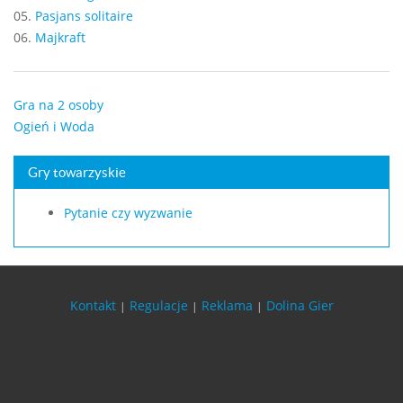
05.
Pasjans solitaire
06.
Majkraft
Gra na 2 osoby
Ogień i Woda
Gry towarzyskie
Pytanie czy wyzwanie
Kontakt
Regulacje
Reklama
Dolina Gier
|
|
|