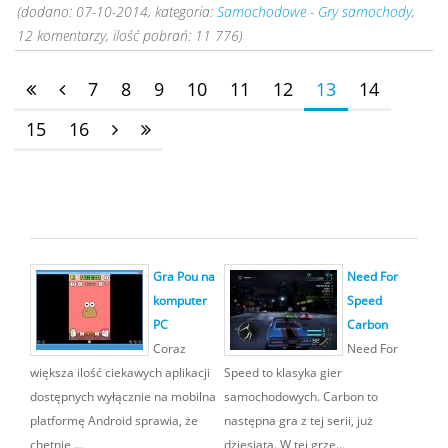
(dodano: 07-10-2014, kategoria:
Samochodowe - Gry samochody
,
12 komentarzy, ilość pobrań: 11 776)
7
8
9
10
11
12
13
14
15
16
Gra Pou na
Need For
komputer
Speed
PC
Carbon
Coraz
Need For
większa ilość ciekawych aplikacji
Speed to klasyka gier
dostępnych wyłącznie na mobilna
samochodowych. Carbon to
platformę Android sprawia, że
następna gra z tej serii, już
chętnie ...
dziesiąta. W tej grze...