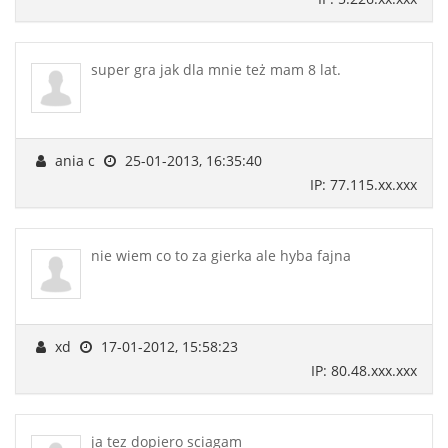
super gra jak dla mnie też mam 8 lat.
ania c
25-01-2013, 16:35:40
IP: 77.115.xx.xxx
nie wiem co to za gierka ale hyba fajna
xd
17-01-2012, 15:58:23
IP: 80.48.xxx.xxx
ja tez dopiero sciagam