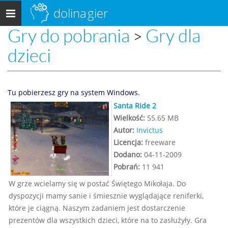
dolina
gier
Menu
główne
Gry do pobrania
Gry dla
>
dzieci
Tu pobierzesz gry na system Windows.
Santa Ride 2
Wielkość:
55.65 MB
Autor:
Invictus
Licencja:
freeware
Dodano:
04-11-2009
Pobrań:
11 941
W grze wcielamy się w postać Świętego Mikołaja. Do
dyspozycji mamy sanie i śmiesznie wyglądające reniferki,
które je ciągną. Naszym zadaniem jest dostarczenie
prezentów dla wszystkich dzieci, które na to zasłużyły. Gra