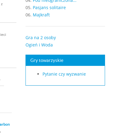
04.
Pou nieograniczona...
 z
05.
Pasjans solitaire
06.
Majkraft
ieci
Gra na 2 osoby
Ogień i Woda
Gry towarzyskie
Pytanie czy wyzwanie
Carbon
o