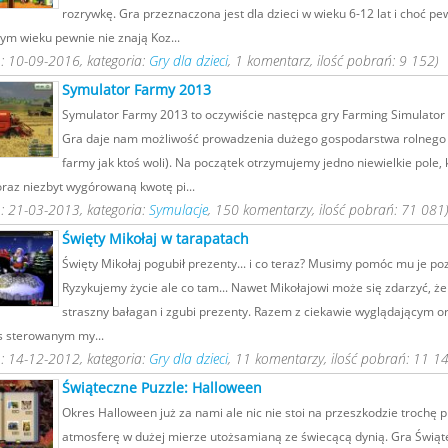
rozrywkę. Gra przeznaczona jest dla dzieci w wieku 6-12 lat i choć pe
tym wieku pewnie nie znają Koz...
: 10-09-2016, kategoria:
Gry dla dzieci
, 1 komentarz, ilość pobrań: 9 152)
Symulator Farmy 2013
Symulator Farmy 2013 to oczywiście następca gry Farming Simulator
Gra daje nam możliwość prowadzenia dużego gospodarstwa rolnego 
farmy jak ktoś woli). Na początek otrzymujemy jedno niewielkie pole, k
raz niezbyt wygórowaną kwotę pi...
: 21-03-2013, kategoria:
Symulacje
, 150 komentarzy, ilość pobrań: 71 081
Święty Mikołaj w tarapatach
Święty Mikołaj pogubił prezenty... i co teraz? Musimy pomóc mu je po
Ryzykujemy życie ale co tam... Nawet Mikołajowi może się zdarzyć, że
straszny bałagan i zgubi prezenty. Razem z ciekawie wyglądającym or
s sterowanym my...
: 14-12-2012, kategoria:
Gry dla dzieci
, 11 komentarzy, ilość pobrań: 11 1
Świąteczne Puzzle: Halloween
Okres Halloween już za nami ale nic nie stoi na przeszkodzie trochę 
atmosferę w dużej mierze utożsamianą ze świecącą dynią. Gra Świąt