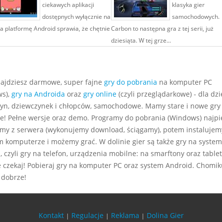
ciekawych aplikacji
klasyka gier
dostępnych wyłącznie na
samochodowych.
a platformę Android sprawia, że chętnie
Carbon to następna gra z tej serii, już
dziesiąta. W tej grze...
najdziesz darmowe, super fajne
gry do pobrania
na komputer PC
s),
gry na Androida
oraz
gry online
(czyli przeglądarkowe) - dla dzie
yn, dziewczynek i chłopców, samochodowe. Mamy stare i nowe gry
e! Pełne wersje oraz demo. Programy do pobrania (Windows) najp
my z serwera (wykonujemy download, ściągamy), potem instalujem
m komputerze i możemy grać. W dolinie gier są także gry na system
 czyli gry na telefon, urządzenia mobilne: na smarftony oraz tablet
e czekaj! Pobieraj gry na komputer PC oraz system Android. Chomiku
 dobrze!
Kontakt
Regulacje
Reklama
Dolina Gier
|
|
|