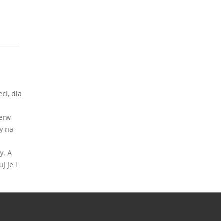
ci, dla
ierw
y na
y. A
j je i