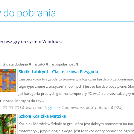
 do pobrania
erzesz gry na system Windows.
g:
data dodania
tutuł
popularność
Słodki Labirynt - Ciasteczkowa Przygoda
Ciasteczkowa Przygoda to typowa gra logiczna bardzo przypominając
tego typu znane z urządzeń mobilnych i jest to bardzo pozytywne. Sko
już kategoria prostych gier na komputery PC właśnie przez takie gry
ruszana. Mamy tu do czy...
: 20-08-2014, kategoria:
Logiczne
, 1 komentarz, ilość pobrań: 4 024)
Szkoła Koziołka Matołka
Koziołek Matołek w Szkole to gra, która jest dobrym pomysłem na na
matematyki, języka angielskiego. Jest to także dobry pomysł na ogóln