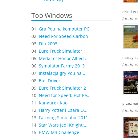
dzieci w 
Top Windows
(dodano
01.
Gra Pou na komputer PC
02.
Need For Speed Carbon
03.
Fifa 2003
04.
Euro Truck Simulator
maszyn o
05.
Medal of Honor Allied ...
(dodano
06.
Symulator Farmy 2013
07.
Instalacja gry Pou na ...
08.
Bus Driver
09.
Euro Truck Simulator 2
10.
Need for Speed: Hot Pe...
11.
Kangurek Kao
przez na
12.
Harry Potter i Czara O...
(dodano
13.
Farming Simulator 2011...
14.
Star Wars Jedi Knight:...
15.
BMW M3 Challenge