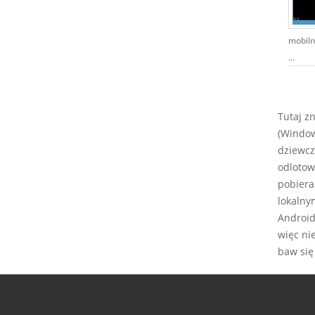
mobiln
...
Tutaj z
(Window
dziewcz
odlotow
pobiera
lokalny
Android,
więc ni
baw się