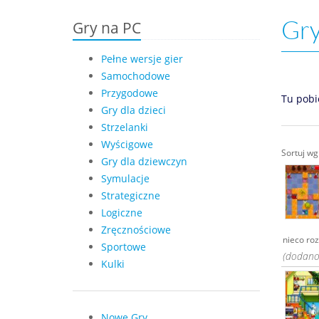
Gry
Gry na PC
Pełne wersje gier
Samochodowe
Przygodowe
Tu pobi
Gry dla dzieci
Strzelanki
Wyścigowe
Sortuj w
Gry dla dziewczyn
Symulacje
Strategiczne
Logiczne
Zręcznościowe
nieco roz
Sportowe
(dodano
Kulki
Nowe Gry