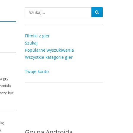
Filmiki z gier
Szukaj
Popularne wyszukiwania
Wszystkie kategorie gier
Twoje konto
a gry
stniała
 może być
ukę
ą
Gry na Androida