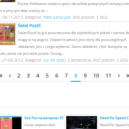
Puzzle: Halloween zawiera sporo obrazków powiązanych tematycznie
 a przy tym daje szansę na ...
: 04-11-2013, kategoria:
Pełne wersje gier
, ilość pobrań: 1 965)
Świat Puzzli
Świat Puzzli to gra przeznaczona dla najmłodszych jednak i starsze dz
mogą w nią pograć. Stopień trudności jest różny dla poszczególnych
układanek, jest z czego wybierać. Samo układanie, choć dostępne są
zi, wcale nie jest takie proste. Szczeg...
: 21-08-2012, kategoria:
Gry dla dzieci
, 2 komentarze, ilość pobrań: 5 836)
2
3
4
5
6
7
8
9
10
11
Gra Pou na komputer PC
Need For Speed 
Coraz większa ilość
Need For Speed t