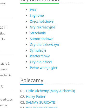
wnie
Pou
Logiczne
Zręcznościowe
Gry rekreacyjne
 2011.
Strzelanki
(lub
Samochodowe
ilka
Gry dla dziewczyn
Symulacje
)
Platformowe
Gry dla dzieci
zbierać.
Pełne wersje gier
 zrobi
az fajnie
Polecamy
47)
01.
Little Alchemy (Mały Alchemik)
02.
Harry Potter
przedłużyć
03.
SAMMY SURICATE
eczne