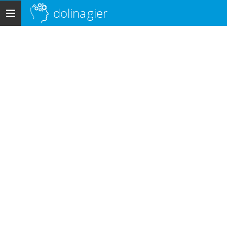
dolina
gier
Menu
główne