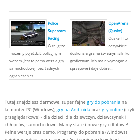
Police
OpenArena
Supercars
(Quake)
Racing
Quake III to
W tej grze
oczywiście
możemy pojeździć policyjnym
doskonała gra na świetnym silniku
wozem. Jest to pełna wersja gry
graficznym. Ma małe wymagania
samochodowej, bez żadnych
sprzętowe i daje dobre...
ograniczeń cz...
Tutaj znajdziesz darmowe, super fajne
gry do pobrania
na
komputer PC (Windows),
gry na Androida
oraz
gry online
(czyli
przeglądarkowe) - dla dzieci, dla dziewczyn, dziewczynek i
chłopców, samochodowe. Mamy stare i nowe gry odlotowe!
Pełne wersje oraz demo. Programy do pobrania (Windows)
najpierw pobieramy z serwera (wykonujemy download,