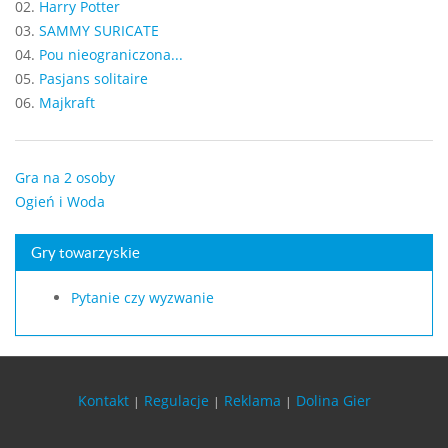
02.
Harry Potter
03.
SAMMY SURICATE
04.
Pou nieograniczona...
05.
Pasjans solitaire
06.
Majkraft
Gra na 2 osoby
Ogień i Woda
Gry towarzyskie
Pytanie czy wyzwanie
Kontakt
Regulacje
Reklama
Dolina Gier
|
|
|