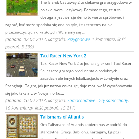
The Island: Castaway 2 to ciekawa gra przygodowa w
polskiej wersji językowej. Pomimo tego, że tutaj
dostępna jest wersja demo to warto spróbować i
zagrać, być może spodoba się ona na tyle, że zechcemy na nią
przeznaczyć tych kilka złotych. Wcielamy się ...
(dodano: 02-04-2014, kategoria:
Przygodowe
, 1 komentarz, ilość
pobrań: 3 539)
Taxi Racer New York 2
Taxi Racer New York 2 to jedna z gier serii Taxi Racer.
Są jeszcze gry tego producenta o podobnych
zasadach ale innych lokalizacjach: w Londynie oraz
Szanghaju. Ta gra, jak już nazwa wskazuje, daje możliwość wypróbowania
się jako taksiarz w Nowym Jorku....
(dodano: 10-09-2013, kategoria:
Samochodowe - Gry samochody
,
16 komentarzy, ilość pobrań: 15 211)
Talismans of Atlantis
Gra Talismans of Atlantis zabiera nas w podróż do
starożytnej Grecji, Babilonu, Kartaginy, Egiptu i