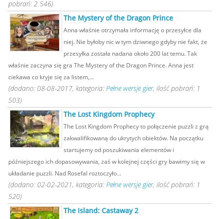
pobrań: 2 546)
The Mystery of the Dragon Prince
Anna właśnie otrzymała informację o przesyłce dla
niej. Nie byłoby nic w tym dziwnego gdyby nie fakt, że
przesyłka została nadana około 200 lat temu. Tak
właśnie zaczyna się gra The Mystery of the Dragon Prince. Anna jest
ciekawa co kryje się za listem,...
(dodano: 08-08-2017, kategoria:
Pełne wersje gier
, ilość pobrań: 1
503)
The Lost Kingdom Prophecy
The Lost Kingdom Prophecy to połączenie puzzli z grą
zakwalifikowaną do ukrytych obiektów. Na początku
startujemy od poszukiwania elementów i
późniejszego ich dopasowywania, zaś w kolejnej części gry bawimy się w
układanie puzzli. Nad Rosefal roztoczyło...
(dodano: 02-02-2021, kategoria:
Pełne wersje gier
, ilość pobrań: 1
520)
The Island: Castaway 2