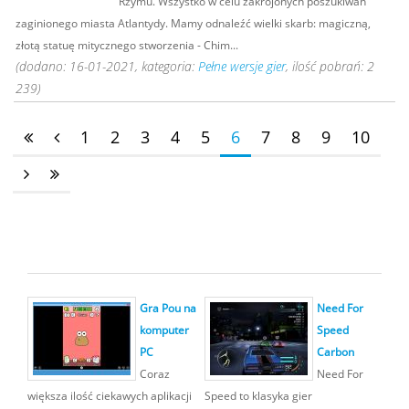
Rzymu. Wszystko w celu zakrojonych poszukiwań
zaginionego miasta Atlantydy. Mamy odnaleźć wielki skarb: magiczną,
złotą statuę mitycznego stworzenia - Chim...
(dodano: 16-01-2021, kategoria:
Pełne wersje gier
, ilość pobrań: 2
239)
1
2
3
4
5
6
7
8
9
10
Gra Pou na
Need For
komputer
Speed
PC
Carbon
Coraz
Need For
większa ilość ciekawych aplikacji
Speed to klasyka gier