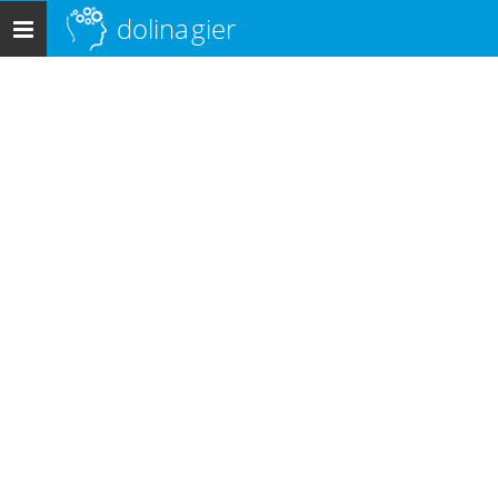
dolina
gier
Menu
główne