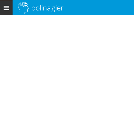
dolina
gier
Menu
główne