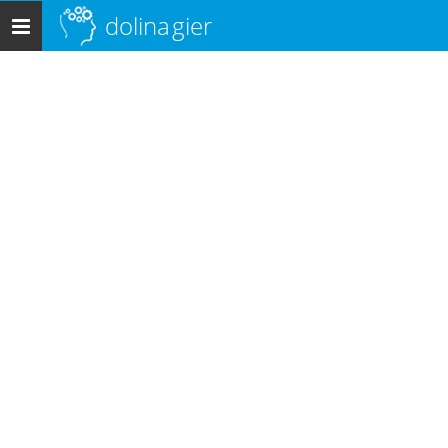
dolina
gier
Menu
główne