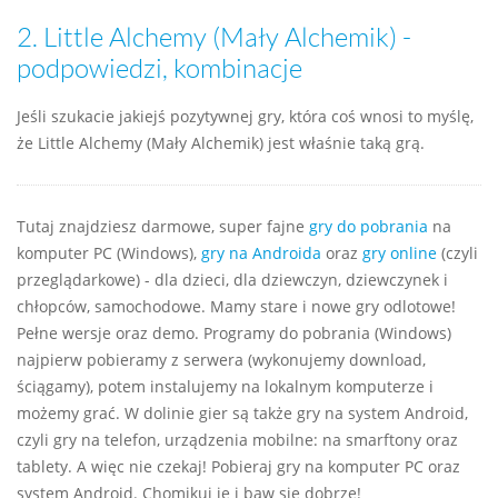
2.
Little Alchemy (Mały Alchemik) -
podpowiedzi, kombinacje
Jeśli szukacie jakiejś pozytywnej gry, która coś wnosi to myślę,
że Little Alchemy (Mały Alchemik) jest właśnie taką grą.
Tutaj znajdziesz darmowe, super fajne
gry do pobrania
na
komputer PC (Windows),
gry na Androida
oraz
gry online
(czyli
przeglądarkowe) - dla dzieci, dla dziewczyn, dziewczynek i
chłopców, samochodowe. Mamy stare i nowe gry odlotowe!
Pełne wersje oraz demo. Programy do pobrania (Windows)
najpierw pobieramy z serwera (wykonujemy download,
ściągamy), potem instalujemy na lokalnym komputerze i
możemy grać. W dolinie gier są także gry na system Android,
czyli gry na telefon, urządzenia mobilne: na smarftony oraz
tablety. A więc nie czekaj! Pobieraj gry na komputer PC oraz
system Android. Chomikuj je i baw się dobrze!